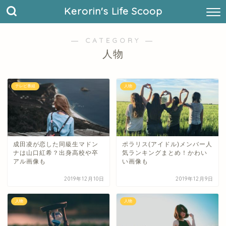
Kerorin's Life Scoop
― CATEGORY ―
人物
テレビ番組
人物
成田凌が恋した同級生マドン
ポラリス(アイドル)メンバー人
ナは山口紅希？出身高校や卒
気ランキングまとめ！かわい
アル画像も
い画像も
2019年12月10日
2019年12月9日
人物
人物