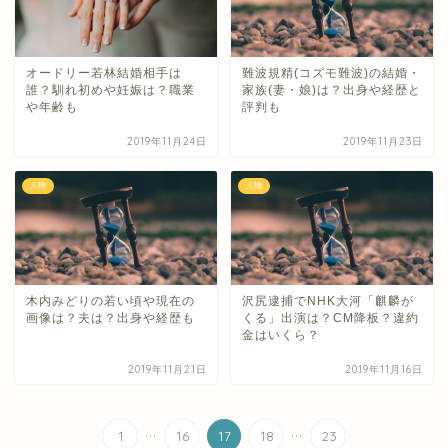
オードリー若林結婚相手は
難波規精(コズモ難波)の結婚・
誰？馴れ初めや妊娠は？職業
家族(妻・娘)は？出身や経歴と
や年齢も
評判も
2019年11月24日
2019年11月23日
人物
人物
木内みどりの若い頃や現在の
沢尻逮捕でNHK大河「麒麟が
画像は？夫は？出身や経歴も
くる」出演は？CM降板？違約
金はいくら？
2019年11月21日
2019年11月16日
...
...
1
16
17
18
23