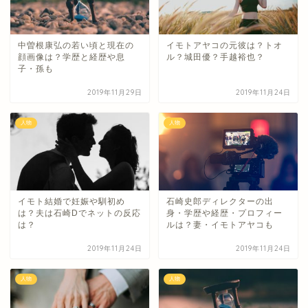
中曽根康弘の若い頃と現在の
イモトアヤコの元彼は？トオ
顔画像は？学歴と経歴や息
ル？城田優？手越裕也？
子・孫も
2019年11月29日
2019年11月24日
人物
人物
イモト結婚で妊娠や馴初め
石崎史郎ディレクターの出
は？夫は石崎Dでネットの反応
身・学歴や経歴・プロフィー
は？
ルは？妻・イモトアヤコも
2019年11月24日
2019年11月24日
人物
人物