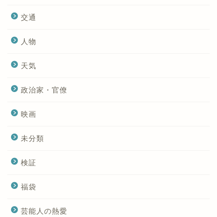
交通
人物
天気
政治家・官僚
映画
未分類
検証
福袋
芸能人の熱愛