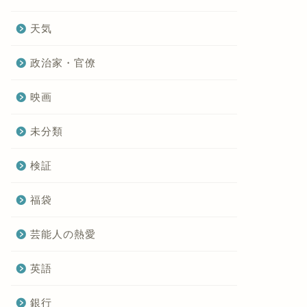
天気
政治家・官僚
映画
未分類
検証
福袋
芸能人の熱愛
英語
銀行