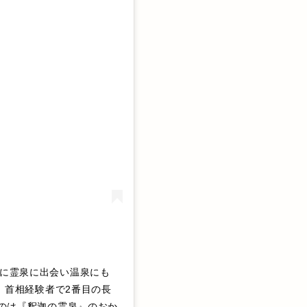
に霊泉に出会い温泉にも
え、首相経験者で2番目の長
るのは『釈迦の霊泉』のおか