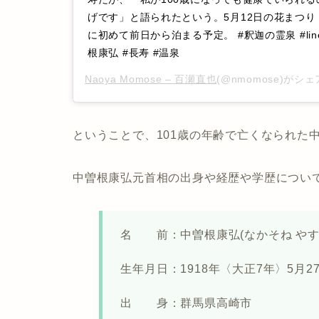
げです」と語られたという。5月12日の花まつ
に初めて前日から泊まる予定。 #釈迦の霊泉 #line
根康弘 #長寿 #温泉
Naoya Momose – 百瀬直也
(@nmomose)がシ
ということで、101歳の年齢で亡くなられた
中曽根康弘元首相の出身や経歴や学歴につい
名 前：中曽根康弘(なかそね やす
生年月日：1918年〈大正7年〉5月2
出 身：群馬県高崎市