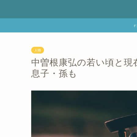
人物
中曽根康弘の若い頃と現
息子・孫も