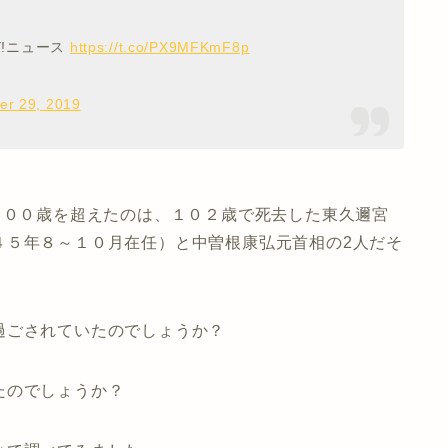
Y!ニュース
https://t.co/PX9MFKmF8p
r 29, 2019
１００歳を超えたのは、１０２歳で死去した東久邇宮
４５年８～１０月在任）と中曽根康弘元首相の2人だそ
過ごされていたのでしょうか？
たのでしょうか？