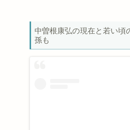
中曽根康弘の現在と若い頃
孫も