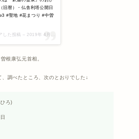
り（旧暦）・仏舎利塔公開日
3 #聖地 #花まつり #中曽
ェアした投稿 –
2019年 4月月25日午前2時39分PDT
中曽根康弘元首相。
て、調べたところ、次のとおりでした↓
ひろ)
7日