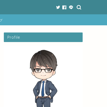
プ
Profile