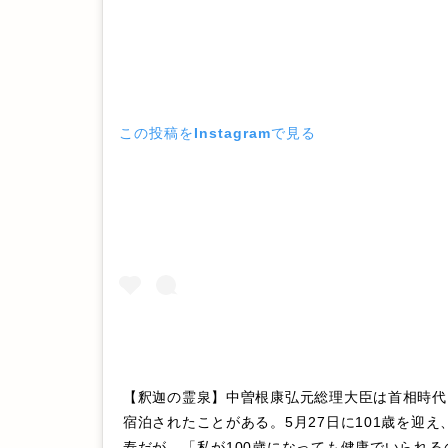
この投稿をInstagramで見る
【釈迦の霊泉】中曽根康弘元総理大臣は首相時代
宿泊されたことがある。5月27日に101歳を迎
寿だが、「私が100歳になっても健康でいられ