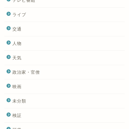
テレビ番組
ライブ
交通
人物
天気
政治家・官僚
映画
未分類
検証