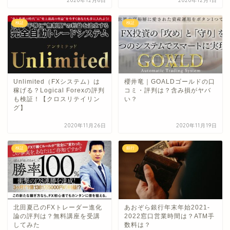
2020年12月6日
2020年12月1日
検証
検証
Unlimited（FXシステム）は
櫻井竜｜GOALDゴールドの口
稼げる？Logical Forexの評判
コミ・評判は？含み損がヤバ
も検証！【クロスリテイリン
い？
グ】
2020年11月26日
2020年11月19日
検証
銀行
北田夏己のFXトレーダー進化
あおぞら銀行年末年始2021-
論の評判は？無料講座を受講
2022窓口営業時間は？ATM手
してみた
数料は？