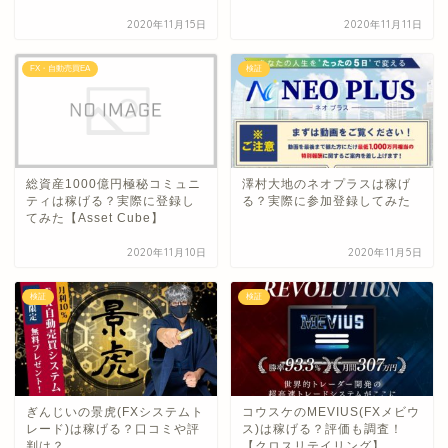
2020年11月15日
2020年11月11日
FX・自動売買EA
検証
総資産1000億円極秘コミュニ
澤村大地のネオプラスは稼げ
ティは稼げる？実際に登録し
る？実際に参加登録してみた
てみた【Asset Cube】
2020年11月10日
2020年11月5日
検証
検証
ぎんじいの景虎(FXシステムト
コウスケのMEVIUS(FXメビウ
レード)は稼げる？口コミや評
ス)は稼げる？評価も調査！
判は？
【クロスリテイリング】