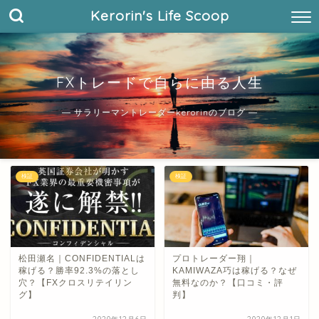
Kerorin's Life Scoop
FXトレードで自らに由る人生
― サラリーマントレーダーkerorinのブログ ―
検証
検証
松田瀬名｜CONFIDENTIALは
プロトレーダー翔｜
稼げる？勝率92.3%の落とし
KAMIWAZA巧は稼げる？なぜ
穴？【FXクロスリテイリン
無料なのか？【口コミ・評
グ】
判】