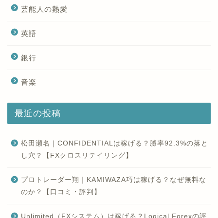
芸能人の熱愛
英語
銀行
音楽
最近の投稿
松田瀬名｜CONFIDENTIALは稼げる？勝率92.3%の落と
し穴？【FXクロスリテイリング】
プロトレーダー翔｜KAMIWAZA巧は稼げる？なぜ無料な
のか？【口コミ・評判】
Unlimited（FXシステム）は稼げる？Logical Forexの評