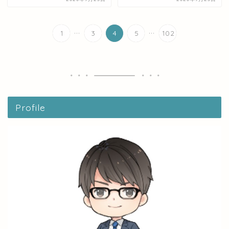
...
...
1
3
4
5
102
Profile