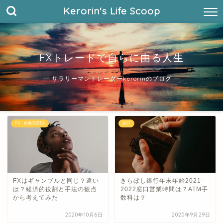
Kerorin's Life Scoop
FXトレードで自らに由る人生
― サラリーマントレーダーkerorinのブログ ―
FX・自動売買EA
銀行
FXはギャンブルと同じ？違い
きらぼし銀行年末年始2021-
は？経済的役割と手法の観点
2022窓口営業時間は？ATM手
から考えてみた
数料は？
2020年10月6日
2020年9月29日