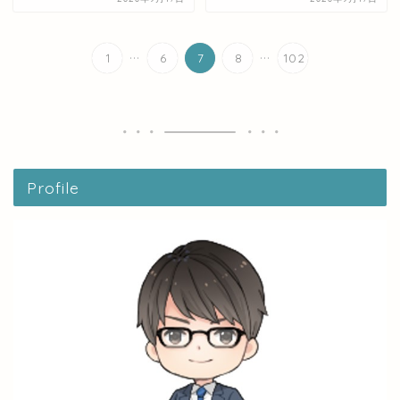
...
...
1
6
7
8
102
Profile