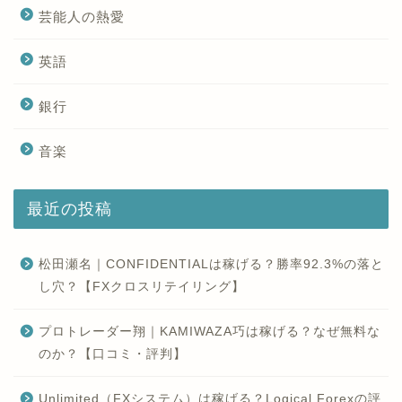
芸能人の熱愛
英語
銀行
音楽
最近の投稿
松田瀬名｜CONFIDENTIALは稼げる？勝率92.3%の落と
し穴？【FXクロスリテイリング】
プロトレーダー翔｜KAMIWAZA巧は稼げる？なぜ無料な
のか？【口コミ・評判】
Unlimited（FXシステム）は稼げる？Logical Forexの評