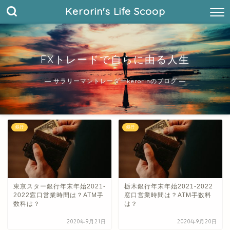
Kerorin's Life Scoop
FXトレードで自らに由る人生
― サラリーマントレーダーkerorinのブログ ―
銀行
銀行
東京スター銀行年末年始2021-
栃木銀行年末年始2021-2022
2022窓口営業時間は？ATM手
窓口営業時間は？ATM手数料
数料は？
は？
2020年9月21日
2020年9月20日