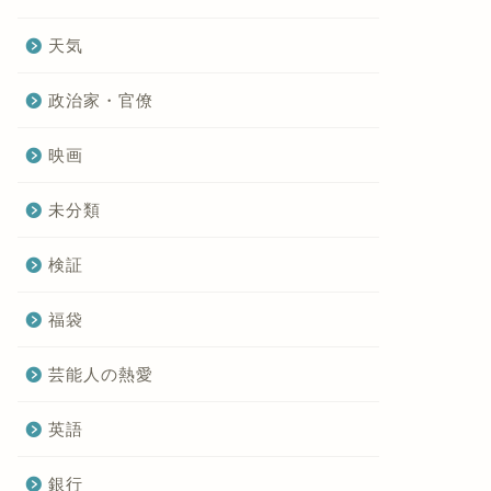
天気
政治家・官僚
映画
未分類
検証
福袋
芸能人の熱愛
英語
銀行