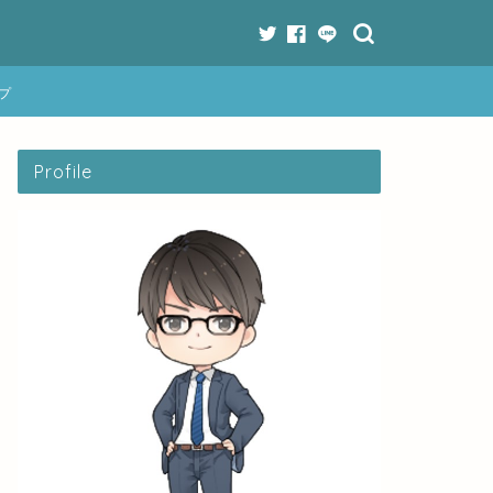
プ
Profile