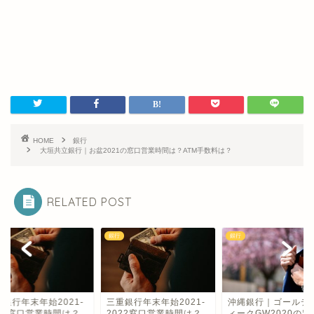
HOME
銀行
大垣共立銀行｜お盆2021の窓口営業時間は？ATM手数料は？
RELATED POST
銀行
銀行
光銀行年末年始2021-
三重銀行年末年始2021-
沖縄銀行｜ゴールデ
022窓口営業時間は？
2022窓口営業時間は？
ィークGW2020の窓