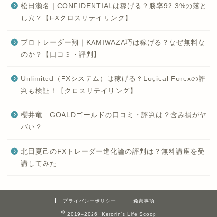
松田瀬名｜CONFIDENTIALは稼げる？勝率92.3%の落と
し穴？【FXクロスリテイリング】
プロトレーダー翔｜KAMIWAZA巧は稼げる？なぜ無料な
のか？【口コミ・評判】
Unlimited（FXシステム）は稼げる？Logical Forexの評
判も検証！【クロスリテイリング】
櫻井竜｜GOALDゴールドの口コミ・評判は？含み損がヤ
バい？
北田夏己のFXトレーダー進化論の評判は？無料講座を受
講してみた
プライバシーポリシー
免責事項
2019–2026 Kerorin's Life Scoop