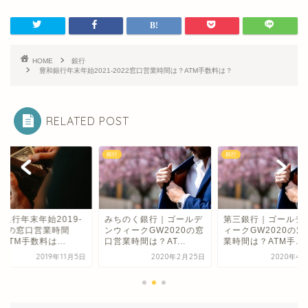
HOME
銀行
豊和銀行年末年始2021-2022窓口営業時間は？ATM手数料は？
RELATED POST
銀行
銀行
北銀行年末年始2019-
みちのく銀行｜ゴールデ
第三銀行｜ゴールデ
020の窓口営業時間
ンウィークGW2020の窓
ィークGW2020の窓
ATM手数料は...
口営業時間は？AT...
業時間は？ATM手...
2019年11月5日
2020年2月25日
2020年4月