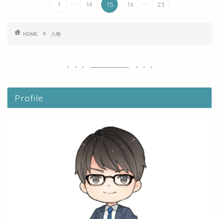
...
...
1
14
15
16
23
HOME
人物
Profile