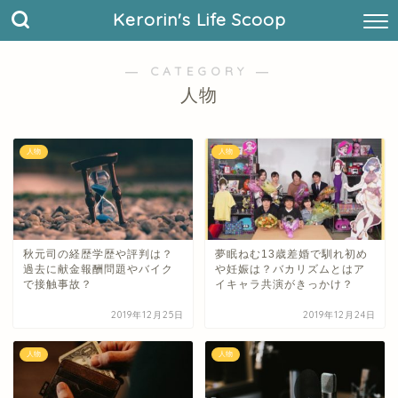
Kerorin's Life Scoop
― CATEGORY ―
人物
人物
人物
秋元司の経歴学歴や評判は？
夢眠ねむ13歳差婚で馴れ初め
過去に献金報酬問題やバイク
や妊娠は？バカリズムとはア
で接触事故？
イキャラ共演がきっかけ？
2019年12月25日
2019年12月24日
人物
人物