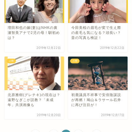
増田和也の嫁(妻)はNHKの廣
今田美桜の眉毛が変で生え際
瀬智美アナで2児の母！馴初め
の産毛も気になる？頭長い？
は？
昔の写真も検証！
2019年12月22日
2019年12月22日
人物
人物
北原雅樹(グレチキ)の現在は？
初鹿議員不祥事で安倍陰謀説
遠野なぎこが説教？「未成
が再燃！鳩山＆ラサール石井
年」共演画像も
に再び注目が！
2019年12月20日
2019年12月17日