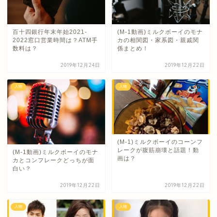
百十四銀行年末年始2021-
(M-1動画)ミルクボーイのモナ
2022窓口営業時間は？ATM手
カの相関図・家系図・親戚関
数料は？
係まとめ！
2019年12月24日
2019年12月22日
人物
人物
(M-1)ミルクボーイのコーンフ
レークが腹筋崩壊と話題！動
(M-1動画)ミルクボーイのモナ
画は？
カとコンフレークどっちが面
白い？
2019年12月22日
2019年12月22日
人物
人物