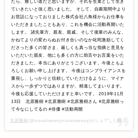
たら、難しい道だと思いますが、それを生業として生き
ていきたいと強く思いました。 そして、自粛期間中より
お世話になっておりました株式会社八角様からお仕事を
いただきましたこともあり、これを機会に活動再開いた
します。 諸先輩方、親友、親戚、そして後輩のみんな、
かねてよりの変わらぬお付き合いのなか叱咤激励してく
ださった多くの皆さま、厳しくも真っ当な指摘と意見を
いただいた親友、他にも多くの方に助言やお言葉をいた
だきました。本当にありがとうございます。今後ともよ
ろしくお願い申し上げます。 今後はコンプライアンスを
重視し、しっかりと信頼していただけるように、マイナ
スから一歩ずつではありますが、精進してまいります。
今後も応援していただけますと幸いです。 2019年11月
13日 北原雅樹 #北原雅樹 #北原雅樹さん #北原雅樹っ
て今なにしてるの #俳優 #活動再開
北原雅樹
(@masakeeeeymasakeeeey)がシェアした投稿 –
2