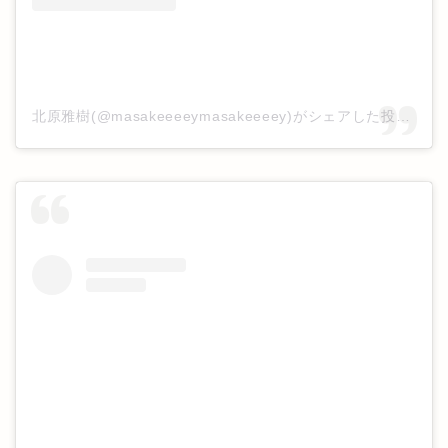
北原雅樹(@masakeeeeymasakeeeey)がシェアした投稿
–
2