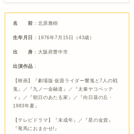
名 前
：北原雅樹
生年月日
：1976年7月15日（43歳）
出 身
：大阪府豊中市
出演作品
：
【映画】『劇場版 仮面ライダー響鬼と7人の戦
鬼』／『九ノ一金融道』／『太秦ヤコペッテ
ィ』／『朝日のあたる家』／『向日葵の丘・
1983年夏』
【テレビドラマ】『未成年』／『星の金貨』
『竜馬におまかせ!』