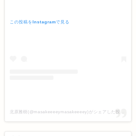
この投稿をInstagramで見る
北原雅樹(@masakeeeeymasakeeeey)がシェアした投稿
–
2