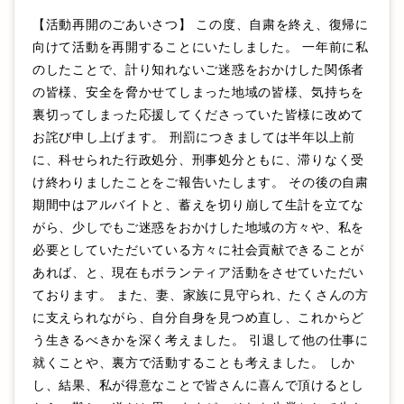
【活動再開のごあいさつ】 この度、自粛を終え、復帰に
向けて活動を再開することにいたしました。 一年前に私
のしたことで、計り知れないご迷惑をおかけした関係者
の皆様、安全を脅かせてしまった地域の皆様、気持ちを
裏切ってしまった応援してくださっていた皆様に改めて
お詫び申し上げます。 刑罰につきましては半年以上前
に、科せられた行政処分、刑事処分ともに、滞りなく受
け終わりましたことをご報告いたします。 その後の自粛
期間中はアルバイトと、蓄えを切り崩して生計を立てな
がら、少しでもご迷惑をおかけした地域の方々や、私を
必要としていただいている方々に社会貢献できることが
あれば、と、現在もボランティア活動をさせていただい
ております。 また、妻、家族に見守られ、たくさんの方
に支えられながら、自分自身を見つめ直し、これからど
う生きるべきかを深く考えました。 引退して他の仕事に
就くことや、裏方で活動することも考えました。 しか
し、結果、私が得意なことで皆さんに喜んで頂けるとし