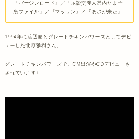
『バージンロード』／『示談交渉人甚内たま子
裏ファイル』／『マッサン』／『あさが来た』
1994年に渡辺慶とグレートチキンパワーズとしてデビ
ューした北原雅樹さん。
グレートチキンパワーズで、CM出演やCDデビューも
されています↓