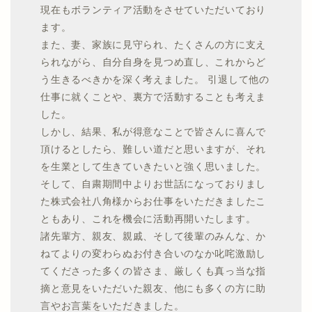
現在もボランティア活動をさせていただいており
ます。
また、妻、家族に見守られ、たくさんの方に支え
られながら、自分自身を見つめ直し、これからど
う生きるべきかを深く考えました。 引退して他の
仕事に就くことや、裏方で活動することも考えま
した。
しかし、結果、私が得意なことで皆さんに喜んで
頂けるとしたら、難しい道だと思いますが、それ
を生業として生きていきたいと強く思いました。
そして、自粛期間中よりお世話になっておりまし
た株式会社八角様からお仕事をいただきましたこ
ともあり、これを機会に活動再開いたします。
諸先輩方、親友、親戚、そして後輩のみんな、か
ねてよりの変わらぬお付き合いのなか叱咤激励し
てくださった多くの皆さま、厳しくも真っ当な指
摘と意見をいただいた親友、他にも多くの方に助
言やお言葉をいただきました。