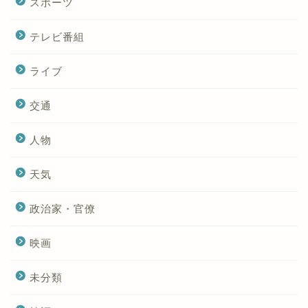
スポーツ
テレビ番組
ライブ
交通
人物
天気
政治家・官僚
映画
未分類