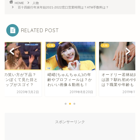
HOME
人物
百十四銀行年末年始2021-2022窓口営業時間は？ATM手数料は？
RELATED POST
人物
人物
UJUの笑い方が下品？
峮峮(ちゅんちゅん)の年
オードリー若林結婚
ッサンぽくて見た目と
齢やプロフィールは？か
は誰？馴れ初めや妊
ギャップがスゴイ？
わいい画像＆動画も！
は？職業や年齢も
2020年3月2日
2019年8月20日
2019年11
スポンサーリンク