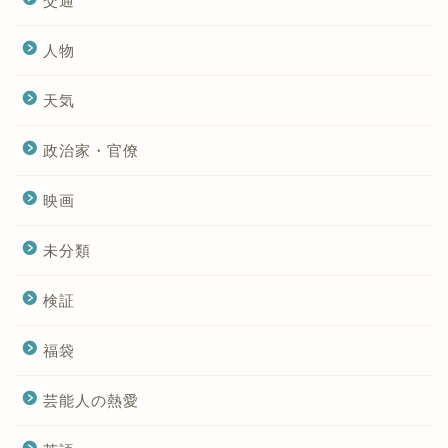
交通
人物
天気
政治家・官僚
映画
未分類
検証
福袋
芸能人の熱愛