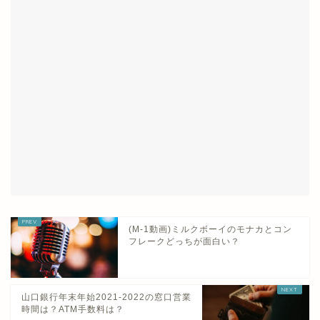
(M-1動画)ミルクボーイのモナカとコン
フレークどっちが面白い？
山口銀行年末年始2021-2022の窓口営業
時間は？ATM手数料は？