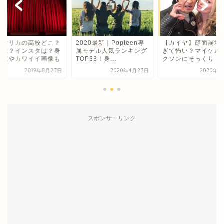
良マリカの高校どこ？
2020最新｜Popteen専
【カイヤ】顔面崩壊
身は？インスタは？身
属モデル人気ランキング
ぎて怖い？マイケル
体重やカワイイ画像も
TOP33！身...
クソンにそっくり！
2019年8月27日
2020年4月23日
2020年2
スポンサーリンク