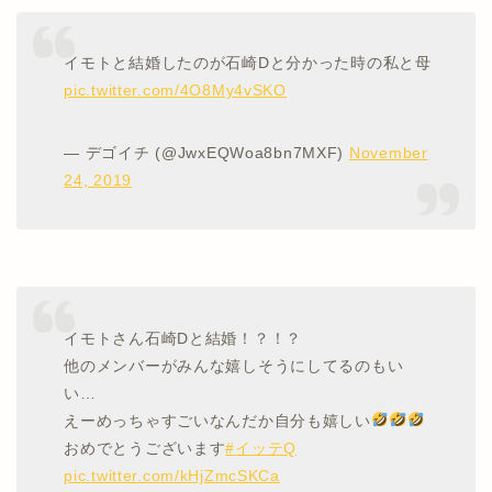
イモトと結婚したのが石崎Dと分かった時の私と母
pic.twitter.com/4O8My4vSKO
— デゴイチ (@JwxEQWoa8bn7MXF)
November
24, 2019
イモトさん石崎Dと結婚！？！？
他のメンバーがみんな嬉しそうにしてるのもい
い…
えーめっちゃすごいなんだか自分も嬉しい
おめでとうございます
#イッテQ
pic.twitter.com/kHjZmcSKCa