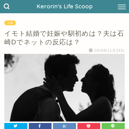
Kerorin's Life Scoop
人物
イモト結婚で妊娠や馴初めは？夫は石
崎Dでネットの反応は？
2019年11月24日