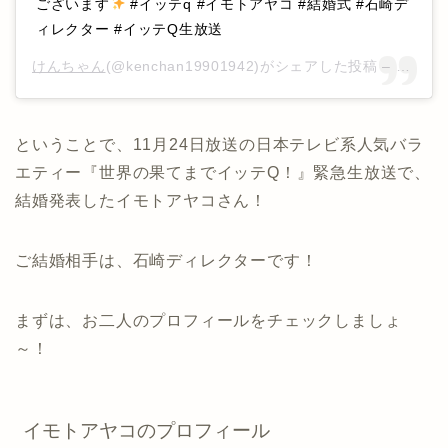
ございます
#イッテq #イモトアヤコ #結婚式 #石崎デ
ィレクター #イッテQ生放送
けんちゃん
(@kenchan19901942)がシェアした投稿 –
2019
ということで、11月24日放送の日本テレビ系人気バラ
エティー『世界の果てまでイッテQ！』緊急生放送で、
結婚発表したイモトアヤコさん！
ご結婚相手は、石崎ディレクターです！
まずは、お二人のプロフィールをチェックしましょ
～！
イモトアヤコのプロフィール