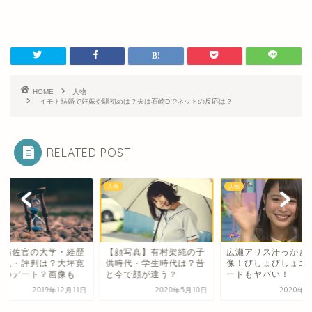
HOME
人物
イモト結婚で妊娠や馴初めは？夫は石崎Dでネットの反応は？
RELATED POST
人物
人物
顔写真】有村架純の子
広瀬アリス汗っかき画
和泉補佐官の大学・
時代・学生時代は？昔
像！びしょびしょエピソ
や年収・評判は？大
今で顔が違う？
ードもヤバい！
子とのデート？画像
2020年5月10日
2020年5月6日
2019年12