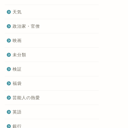
天気
政治家・官僚
映画
未分類
検証
福袋
芸能人の熱愛
英語
銀行