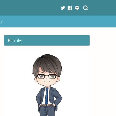
プ
Profile