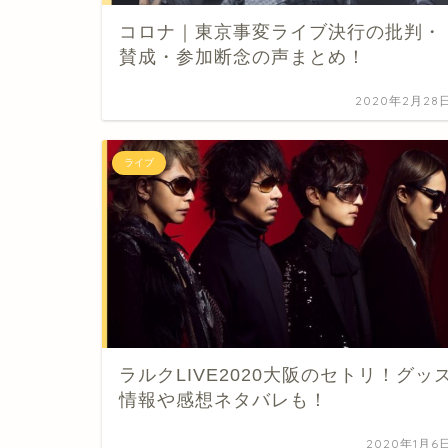
コロナ｜東京事変ライブ決行の批判・
賛成・参加断念の声まとめ！
2020年2月28
ライブ
ラルクLIVE2020大阪のセトリ！グッ
情報や感想ネタバレも！
2020年1月6