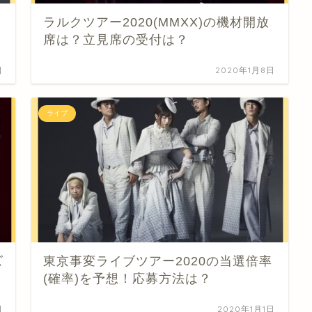
ラルクツアー2020(MMXX)の機材開放
席は？立見席の受付は？
日
2020年1月8日
ライブ
ズ
東京事変ライブツアー2020の当選倍率
(確率)を予想！応募方法は？
日
2020年1月1日