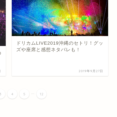
ドリカムLIVE2019沖縄のセトリ！グッ
ズや座席と感想ネタバレも！
の
日
2019年9月27日
...
3
4
5
12