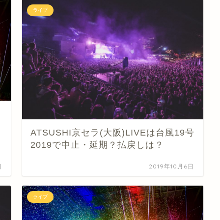
ライブ
中
ATSUSHI京セラ(大阪)LIVEは台風19号
2019で中止・延期？払戻しは？
日
2019年10月6日
ライブ