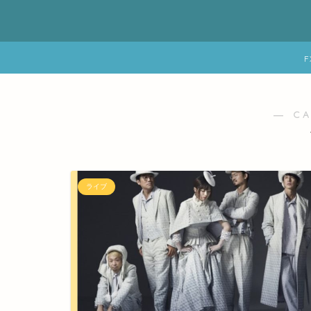
― C
ライブ