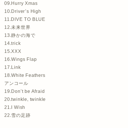
09.Hurry Xmas
10.Driver’s High
11.DIVE TO BLUE
12.未来世界
13.静かの海で
14.trick
15.XXX
16.Wings Flap
17.Link
18.White Feathers
アンコール
19.Don’t be Afraid
20.twinkle, twinkle
21.I Wish
22.雪の足跡