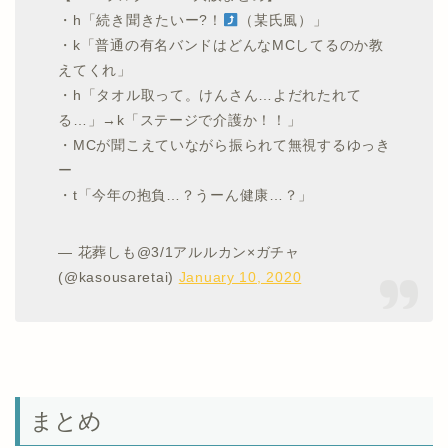
・h「続き聞きたいー?！
（某氏風）」
・k「普通の有名バンドはどんなMCしてるのか教
えてくれ」
・h「タオル取って。けんさん…よだれたれて
る…」→k「ステージで介護か！！」
・MCが聞こえていながら振られて無視するゆっき
ー
・t「今年の抱負…？うーん健康…？」
— 花葬しも@3/1アルルカン×ガチャ
(@kasousaretai)
January 10, 2020
まとめ