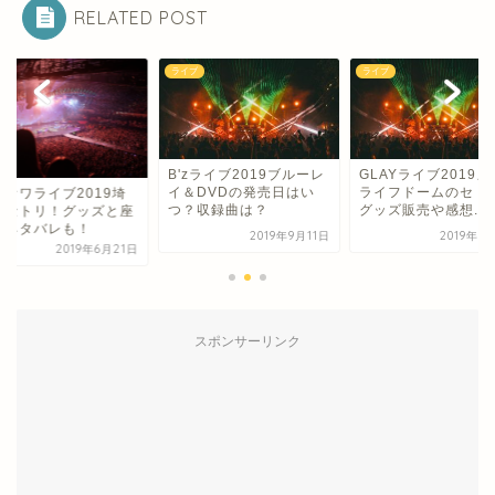
RELATED POST
ブ
ライブ
ライブ
zライブ2019ブルーレ
GLAYライブ2019メット
＆DVDの発売日はい
ライフドームのセトリ！
セカオワライブ201
？収録曲は？
グッズ販売や感想...
玉のセトリ！グッズ
席やネタバレも！
2019年9月11日
2019年8月15日
2019年6
スポンサーリンク