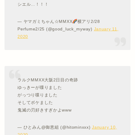
シエル…！！！
— ヤマガミちゃん☆MMXX
横アリ2/28
Perfume2/25 (@good_luck_myway)
January 11,
2020
ラルクMMXX大阪2日目の奇跡
ゆっきーが喋りました
がっつり喋りました
そしてボケました
鬼滅の刃好きすぎかよwww
— ひとみん@御恵組 (@hitominxxx)
January 10,
2020