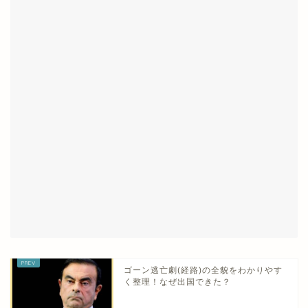
ゴーン逃亡劇(経路)の全貌をわかりやす
く整理！なぜ出国できた？