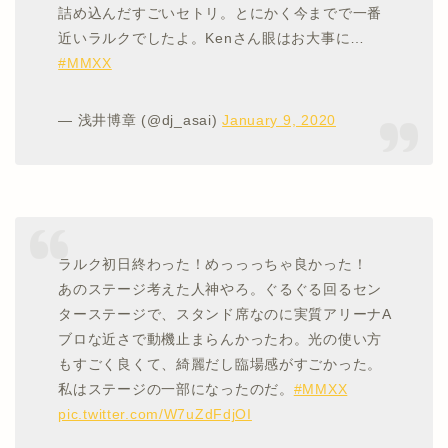
詰め込んだすごいセトリ。とにかく今までで一番
近いラルクでしたよ。Kenさん眼はお大事に…
#MMXX
— 浅井博章 (@dj_asai)
January 9, 2020
ラルク初日終わった！めっっっちゃ良かった！
あのステージ考えた人神やろ。ぐるぐる回るセン
ターステージで、スタンド席なのに実質アリーナA
ブロな近さで動機止まらんかったわ。光の使い方
もすごく良くて、綺麗だし臨場感がすごかった。
私はステージの一部になったのだ。
#MMXX
pic.twitter.com/W7uZdFdjOI