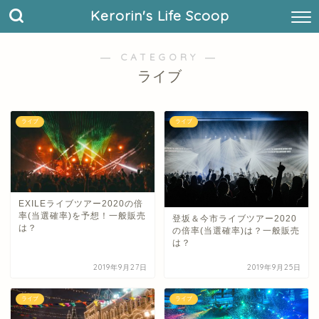
Kerorin's Life Scoop
― CATEGORY ―
ライブ
ライブ
ライブ
EXILEライブツアー2020の倍
率(当選確率)を予想！一般販売
登坂＆今市ライブツアー2020
は？
の倍率(当選確率)は？一般販売
は？
2019年9月27日
2019年9月25日
ライブ
ライブ