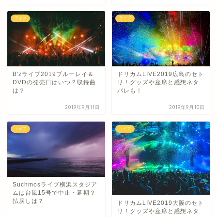
ライブ
ライブ
B'zライブ2019ブルーレイ＆
ドリカムLIVE2019広島のセト
DVDの発売日はいつ？収録曲
リ！グッズや座席と感想ネタ
は？
バレも！
2019年9月11日
2019年9月10日
ライブ
ライブ
Suchmosライブ横浜スタジア
ムは台風15号で中止・延期？
払戻しは？
ドリカムLIVE2019大阪のセト
リ！グッズや座席と感想ネタ