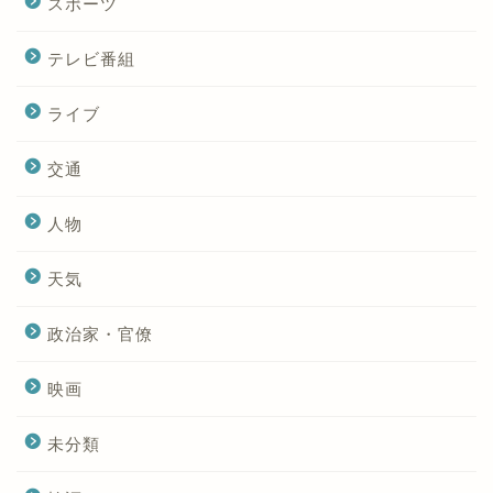
スポーツ
テレビ番組
ライブ
交通
人物
天気
政治家・官僚
映画
未分類