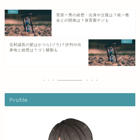
菅原一秀の経歴・出身や父親は？統一教
会との関係は？保育園ヤジも
北村誠吾の髪はかつら(ヅラ)？評判や出
身地と経歴は？ゴミ騒動も
Profile