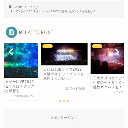
HOME
ライブ
B’zライブ2019ブルーレイ＆DVDの発売日はいつ？収録曲は？
RELATED POST
ブ
ライブ
ライブ
三代目JSBライブ2019
大阪のセトリ！グッズと
三代目JSBライブ20
感想ネタバレも！
スカジーLIVE2019
札幌のセトリ！グッ
阪のセトリは？グッズ
感想ネタバレも！
2019年8月6日
座席と感想も
2019年6
2019年8月25日
スポンサーリンク