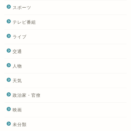
スポーツ
テレビ番組
ライブ
交通
人物
天気
政治家・官僚
映画
未分類