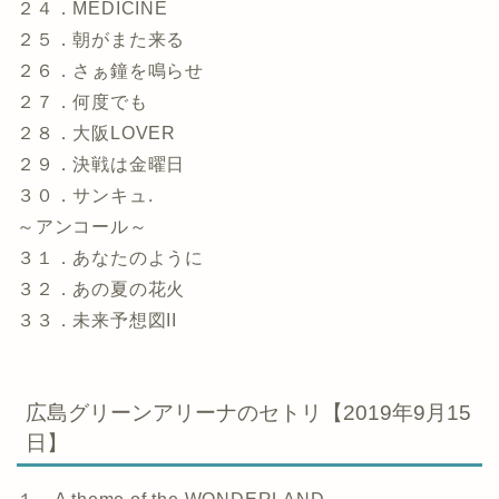
２４．MEDICINE
２５．朝がまた来る
２６．さぁ鐘を鳴らせ
２７．何度でも
２８．大阪LOVER
２９．決戦は金曜日
３０．サンキュ.
～アンコール～
３１．あなたのように
３２．あの夏の花火
３３．未来予想図II
広島グリーンアリーナのセトリ【2019年9月15
日】