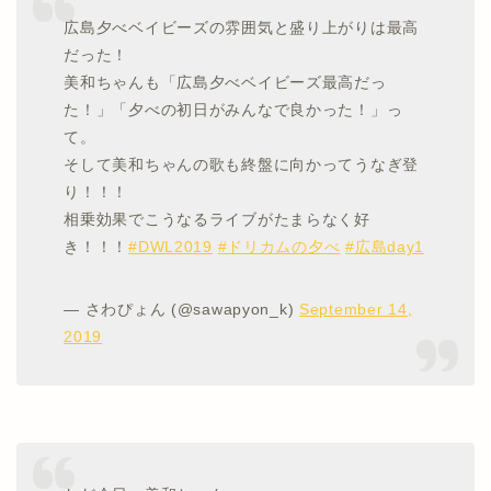
広島夕べベイビーズの雰囲気と盛り上がりは最高
だった！
美和ちゃんも「広島夕べベイビーズ最高だっ
た！」「夕べの初日がみんなで良かった！」っ
て。
そして美和ちゃんの歌も終盤に向かってうなぎ登
り！！！
相乗効果でこうなるライブがたまらなく好
き！！！
#DWL2019
#ドリカムの夕べ
#広島day1
— さわぴょん (@sawapyon_k)
September 14,
2019