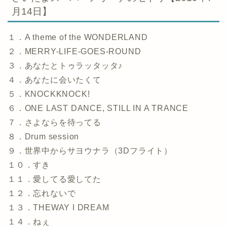
月14日】
１．A theme of the WONDERLAND
２．MERRY-LIFE-GOES-ROUND
３．あなたとトゥラッタッタ♪
４．あなたに会いたくて
５．KNOCKKNOCK!
６．ONE LAST DANCE, STILL IN A TRANCE
７．さよならを待ってる
８．Drum session
９．世界中からサヨウナラ（3Dフライト）
１０．すき
１１．愛してる愛してた
１２．忘れないで
１３．THEWAY I DREAM
１４．ねぇ