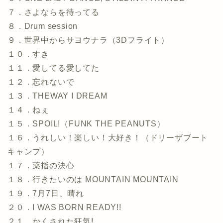
７．さよならを待ってる
８．Drum session
９．世界中からサヨウナラ（3Dフライト）
１０．すき
１１．愛してる愛してた
１２．忘れないで
１３．THEWAY I DREAM
１４．ねぇ
１５．SPOIL!（FUNK THE PEANUTS）
１６．うれしい！楽しい！大好き！（ドリーザブート
キャンプ）
１７．薬指の決心
１８．行きたいのは MOUNTAIN MOUNTAIN
１９．7月7日、晴れ
２０．I WAS BORN READY!!
２１．かくされた狂気!