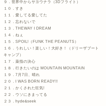
９．世界中からサヨウナラ（3Dフライト）
１０．すき
１１．愛してる愛してた
１２．忘れないで
１３．THEWAY I DREAM
１４．ねぇ
１５．SPOIL!（FUNK THE PEANUTS）
１６．うれしい！楽しい！大好き！（ドリーザブート
キャンプ）
１７．薬指の決心
１８．行きたいのは MOUNTAIN MOUNTAIN
１９．7月7日、晴れ
２０．I WAS BORN READY!!
２１．かくされた狂気!
２２．ウソにきまってる
２３．hyde&seek