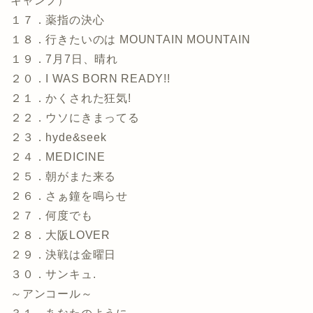
キャンプ）
１７．薬指の決心
１８．行きたいのは MOUNTAIN MOUNTAIN
１９．7月7日、晴れ
２０．I WAS BORN READY!!
２１．かくされた狂気!
２２．ウソにきまってる
２３．hyde&seek
２４．MEDICINE
２５．朝がまた来る
２６．さぁ鐘を鳴らせ
２７．何度でも
２８．大阪LOVER
２９．決戦は金曜日
３０．サンキュ.
～アンコール～