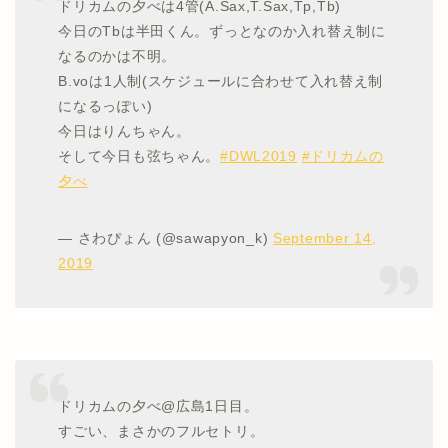
ドリカムの夕べは4管(A.Sax,T.Sax,Tp,Tb)
今日のTbは半田くん。ずっとなのか入れ替え制に
なるのかは不明。
B.voは1人制(スケジュールに合わせて入れ替え制
になるっぽい)
今日はりんちゃん。
そして今日も弦ちゃん。
#DWL2019
#ドリカムの
夕べ
— さわぴょん (@sawapyon_k)
September 14,
2019
ドリカムの夕べ@広島1日目。
すごい、まさかのフルセトリ。