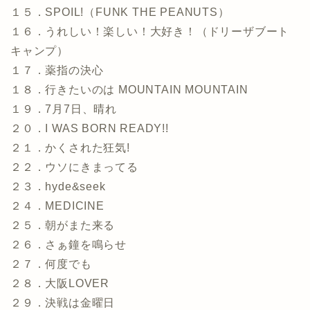
１５．SPOIL!（FUNK THE PEANUTS）
１６．うれしい！楽しい！大好き！（ドリーザブート
キャンプ）
１７．薬指の決心
１８．行きたいのは MOUNTAIN MOUNTAIN
１９．7月7日、晴れ
２０．I WAS BORN READY!!
２１．かくされた狂気!
２２．ウソにきまってる
２３．hyde&seek
２４．MEDICINE
２５．朝がまた来る
２６．さぁ鐘を鳴らせ
２７．何度でも
２８．大阪LOVER
２９．決戦は金曜日