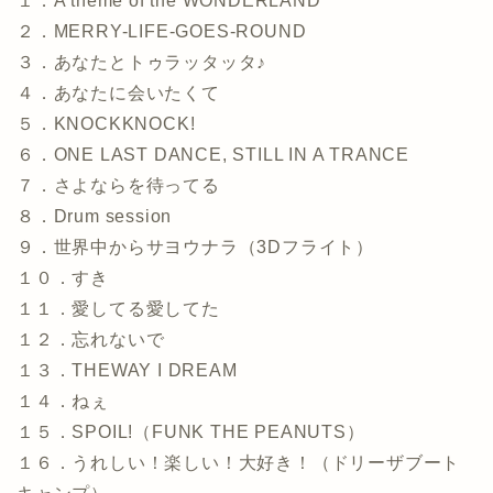
１．A theme of the WONDERLAND
２．MERRY-LIFE-GOES-ROUND
３．あなたとトゥラッタッタ♪
４．あなたに会いたくて
５．KNOCKKNOCK!
６．ONE LAST DANCE, STILL IN A TRANCE
７．さよならを待ってる
８．Drum session
９．世界中からサヨウナラ（3Dフライト）
１０．すき
１１．愛してる愛してた
１２．忘れないで
１３．THEWAY I DREAM
１４．ねぇ
１５．SPOIL!（FUNK THE PEANUTS）
１６．うれしい！楽しい！大好き！（ドリーザブート