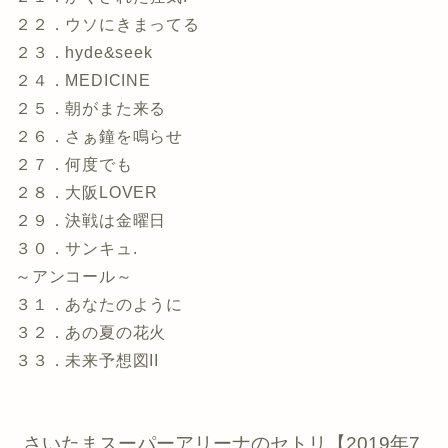
２２．ウソにきまってる
２３．hyde&seek
２４．MEDICINE
２５．朝がまた来る
２６．さぁ鐘を鳴らせ
２７．何度でも
２８．大阪LOVER
２９．決戦は金曜日
３０．サンキュ.
～アンコール～
３１．あなたのように
３２．あの夏の花火
３３．未来予想図II
さいたまスーパーアリーナのセトリ【2019年7