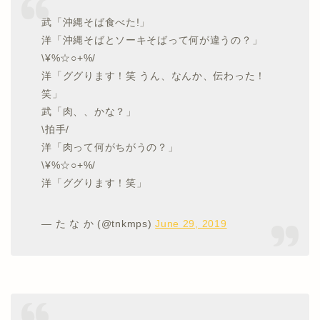
武「沖縄そば食べた!」
洋「沖縄そばとソーキそばって何が違うの？」
\¥%☆○+%/
洋「ググります！笑 うん、なんか、伝わった！
笑」
武「肉、、かな？」
\拍手/
洋「肉って何がちがうの？」
\¥%☆○+%/
洋「ググります！笑」
— た な か (@tnkmps)
June 29, 2019