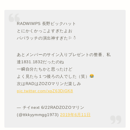
RADWIMPS 長野ビックハット
とにかくかっこよすぎたよお
パパラッチの演出神すぎた⚐ ꠂ
あとメンバーのサイン入りプレゼントの整番、私
達1831.1832だったのね
一瞬自分たちかと思ったけど
よく見たら１つ後ろの人でした（笑）
次はRADはZOZOマリンだ楽しみ
pic.twitter.com/xqZ63DiGK8
— チイnext 6/22RADZOZOマリン
(@ttkkyymmgg1973)
2019年6月11日