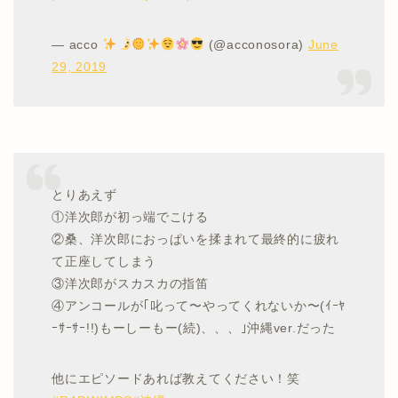
— acco
(@acconosora)
June
29, 2019
とりあえず
①洋次郎が初っ端でこける
②桑、洋次郎におっぱいを揉まれて最終的に疲れ
て正座してしまう
③洋次郎がスカスカの指笛
④アンコールが｢叱って〜やってくれないか〜(ｲｰﾔ
ｰｻｰｻｰ!!)もーしーもー(続)、、、｣沖縄ver.だった
他にエピソードあれば教えてください！笑