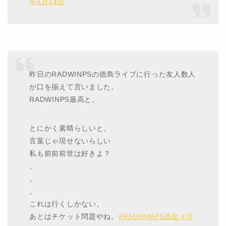
年6月14日
昨日のRADWINPSの徳島ライブに行った友人数人
が口を揃えて言いました。
RADWINPS最高と。
とにかく素晴らしいと。
言葉じゃ現せないらしい
私も前前前世は好きよ？
。
。
。
これは行くしかない。
あとはチケット問題やね。
#RADWIMPS徳島
#洋