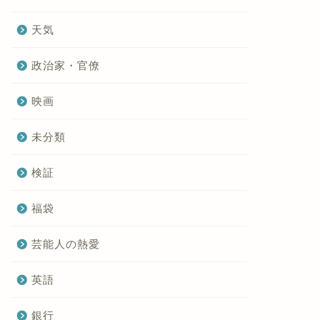
天気
政治家・官僚
映画
未分類
検証
福袋
芸能人の熱愛
英語
銀行