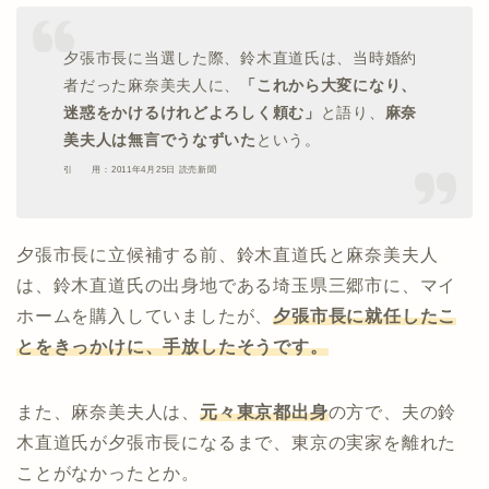
夕張市長に当選した際、鈴木直道氏は、当時婚約
者だった麻奈美夫人に、
「これから大変になり、
迷惑をかけるけれどよろしく頼む」
と語り、
麻奈
美夫人は無言でうなずいた
という。
引 用：2011年4月25日 読売新聞
夕張市長に立候補する前、鈴木直道氏と麻奈美夫人
は、鈴木直道氏の出身地である埼玉県三郷市に、マイ
ホームを購入していましたが、
夕張市長に就任したこ
とをきっかけに、手放したそうです。
また、麻奈美夫人は、
元々東京都出身
の方で、夫の鈴
木直道氏が夕張市長になるまで、東京の実家を離れた
ことがなかったとか。