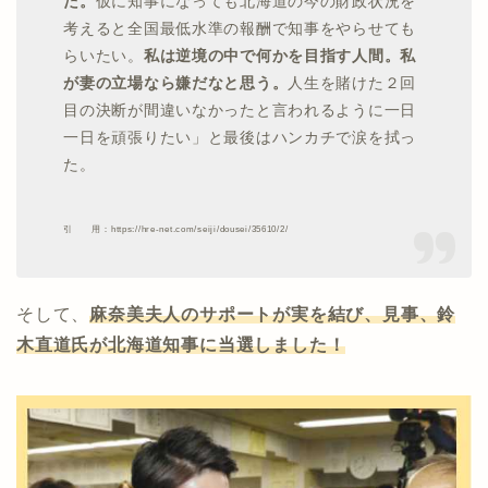
た。
仮に知事になっても北海道の今の財政状況を
考えると全国最低水準の報酬で知事をやらせても
らいたい。
私は逆境の中で何かを目指す人間。私
が妻の立場なら嫌だなと思う。
人生を賭けた２回
目の決断が間違いなかったと言われるように一日
一日を頑張りたい」と最後はハンカチで涙を拭っ
た。
引 用：https://hre-net.com/seiji/dousei/35610/2/
そして、
麻奈美夫人のサポートが実を結び、見事、鈴
木直道氏が北海道知事に当選しました！