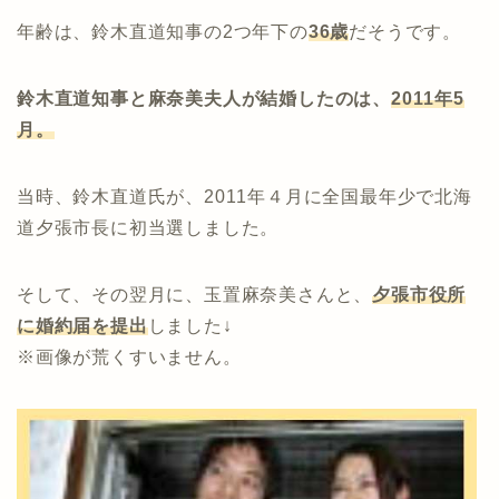
年齢は、鈴木直道知事の2つ年下の
36歳
だそうです。
鈴木直道知事と麻奈美夫人が結婚したのは、
2011年5
月。
当時、鈴木直道氏が、2011年４月に全国最年少で北海
道夕張市長に初当選しました。
そして、その翌月に、玉置麻奈美さんと、
夕張市役所
に婚約届を提出
しました↓
※画像が荒くすいません。