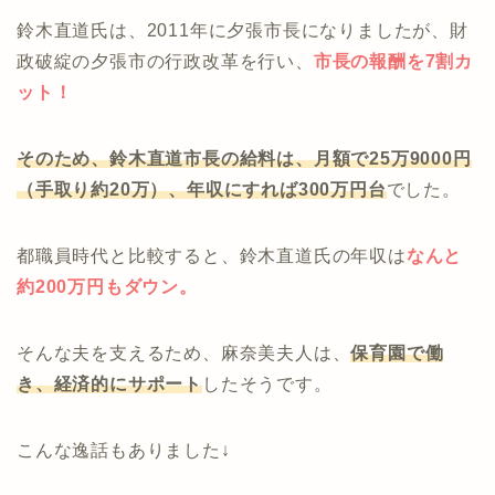
鈴木直道氏は、2011年に夕張市長になりましたが、財
政破綻の夕張市の行政改革を行い、
市長の報酬を7割カ
ット！
そのため、鈴木直道市長の給料は、月額で25万9000円
（手取り約20万）、年収にすれば300万円台
でした。
都職員時代と比較すると、鈴木直道氏の年収は
なんと
約200万円もダウン。
そんな夫を支えるため、麻奈美夫人は、
保育園で働
き、経済的にサポート
したそうです。
こんな逸話もありました↓