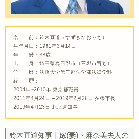
名 前：鈴木直道（すずきなおみち）
生年月日：1981年3月14日
年 齢：38歳
出 身：埼玉県春日部市（三郷市育ち）
学 歴：法政大学第二部法学部法律学科
経 歴：
2004年~2010年 東京都職員
2011年4月24日 – 2019年2月28日
夕張市長
2019年4月23日 北海道知事
鈴木直道知事｜嫁(妻)・麻奈美夫人の