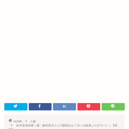
HOME
人物
鈴木直道知事｜嫁・麻奈美夫人との馴初めは？夫への献身ぶりがヤバい！【画