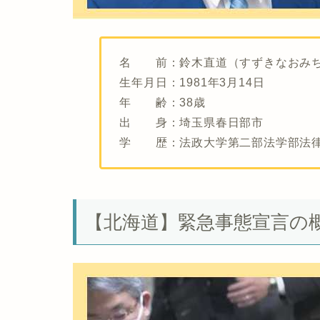
名 前：鈴木直道（すずきなおみ
生年月日：1981年3月14日
年 齢：38歳
出 身：埼玉県春日部市
学 歴：法政大学第二部法学部法
【北海道】緊急事態宣言の