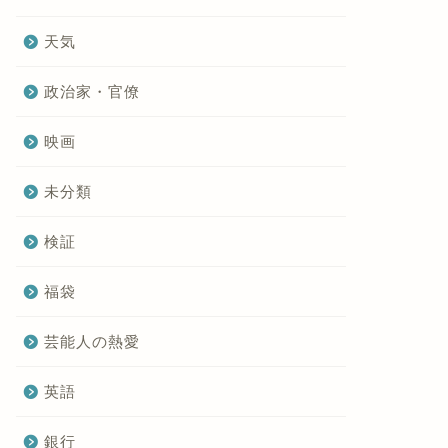
天気
政治家・官僚
映画
未分類
検証
福袋
芸能人の熱愛
英語
銀行