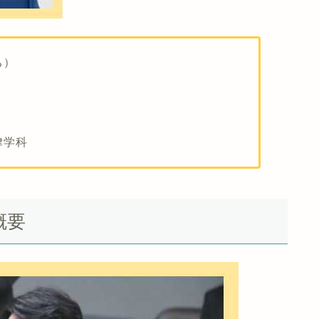
ち）
律学科
概要