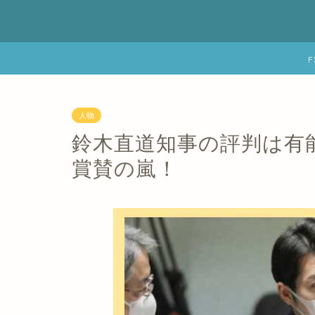
人物
鈴木直道知事の評判は有
賞賛の嵐！