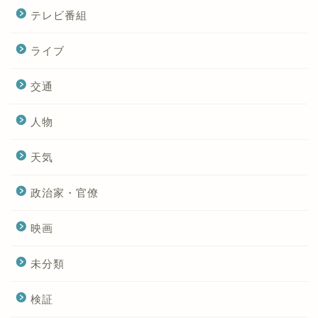
テレビ番組
ライブ
交通
人物
天気
政治家・官僚
映画
未分類
検証