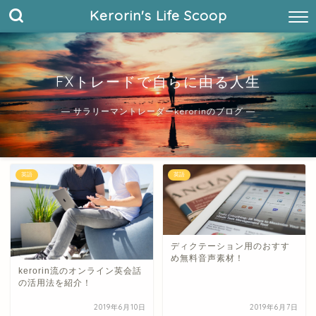
Kerorin's Life Scoop
FXトレードで自らに由る人生
― サラリーマントレーダーkerorinのブログ ―
英語
英語
ディクテーション用のおすす
め無料音声素材！
kerorin流のオンライン英会話
の活用法を紹介！
2019年6月10日
2019年6月7日