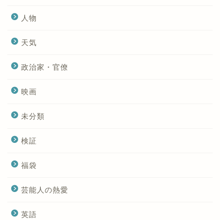
人物
天気
政治家・官僚
映画
未分類
検証
福袋
芸能人の熱愛
英語