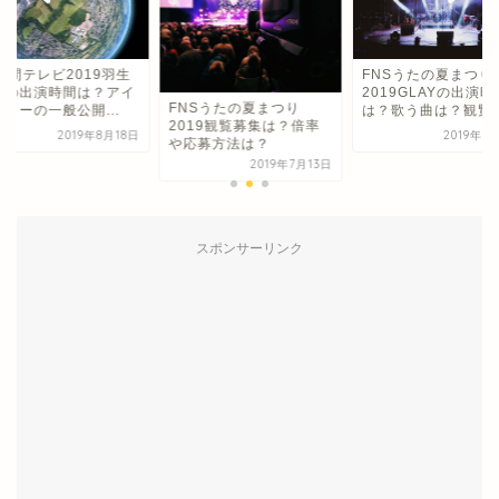
2019羽生
FNSうたの夏まつり
間は？アイ
2019GLAYの出演時間
FNSうたの夏まつり
公開...
は？歌う曲は？観覧募...
2019観覧募集は？倍率
019年8月18日
2019年7月16日
や応募方法は？
2019年7月13日
スポンサーリンク