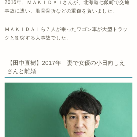
2016年、ＭＡＫＩＤＡＩさんが、北海道七飯町で交通
事故に遭い、肋骨骨折などの重傷を負いました。
ＭＡＫＩＤＡＩら７人が乗ったワゴン車が大型トラッ
クと衝突する大事故でした。
【田中直樹】2017年 妻で女優の小日向しえ
さんと離婚