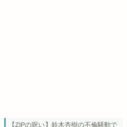
【ZIPの呪い】鈴木杏樹の不倫騒動で