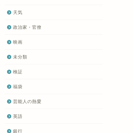
天気
政治家・官僚
映画
未分類
検証
福袋
芸能人の熱愛
英語
銀行