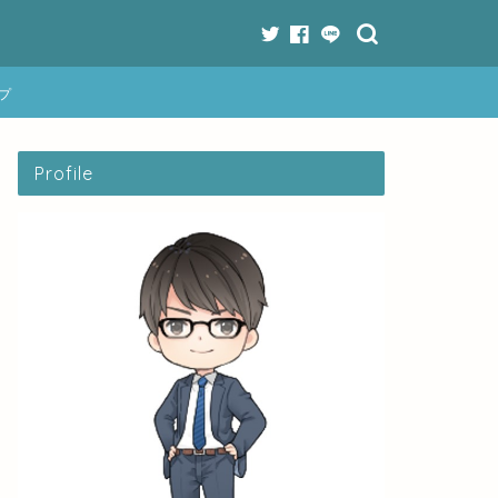
プ
Profile