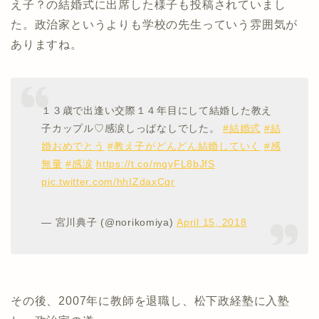
え子？の結婚式に出席した様子も投稿されていまし
た。政治家というよりも学校の先生っていう雰囲気が
ありますね。
１３歳で出逢い交際１４年目にして結婚した教え
子カップル♡感涙しっぱなしでした。
#結婚式
#結
婚おめでとう
#教え子がどんどん結婚していく
#感
無量
#感涙
https://t.co/mqyFL8bJfS
pic.twitter.com/hhIZdaxCqr
— 宮川典子 (@norikomiya)
April 15, 2018
その後、2007年に教師を退職し、松下政経塾に入塾