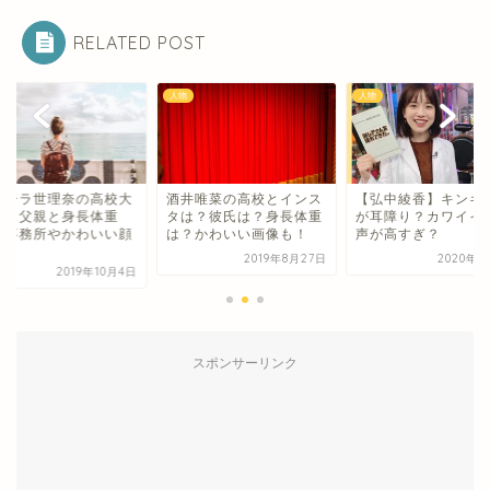
RELATED POST
人物
人物
トーラ世理奈の高校大
酒井唯菜の高校とインス
【弘中綾香】キンキ
は？父親と身長体重
タは？彼氏は？身長体重
が耳障り？カワイイ
？事務所やかわいい顔
は？かわいい画像も！
声が高すぎ？
.
2019年8月27日
2020年2
2019年10月4日
スポンサーリンク