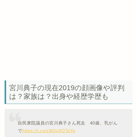
宮川典子の現在2019の顔画像や評判
は？家族は？出身や経歴学歴も
自民衆院議員の宮川典子さん死去 40歳、乳がん
で
https://t.co/zW2oXOTaYp