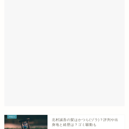
北村誠吾の髪はかつら(ヅラ)？評判や出
身地と経歴は？ゴミ騒動も