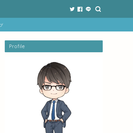
プ
Profile