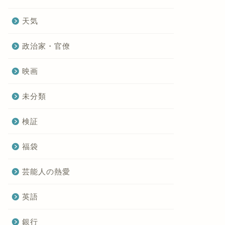
天気
政治家・官僚
映画
未分類
検証
福袋
芸能人の熱愛
英語
銀行