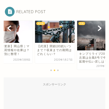
RELATED POST
類
未分類
天気
随時更新】岡山県｜マ
【武漢】閉鎖(封鎖)いつ
ク入荷情報や在庫は？
まで？収束までの期間は
キンプリライブ201
町村別に整理！
どれくらい？
古屋は台風6号で中
2020年3月8日
2020年1月27日
延期や払い戻しは？
2019年7
スポンサーリンク