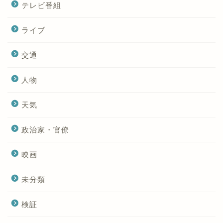
テレビ番組
ライブ
交通
人物
天気
政治家・官僚
映画
未分類
検証