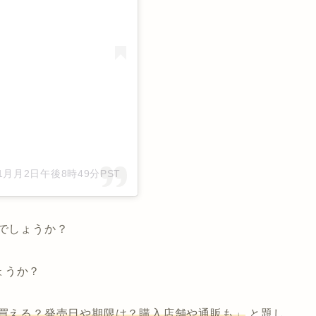
 1月月2日午後8時49分PST
のでしょうか？
ょうか？
で買える？発売日や期限は？購入店舗や通販も」
と題し