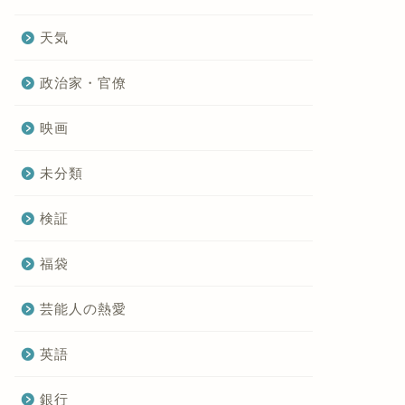
天気
政治家・官僚
映画
未分類
検証
福袋
芸能人の熱愛
英語
銀行