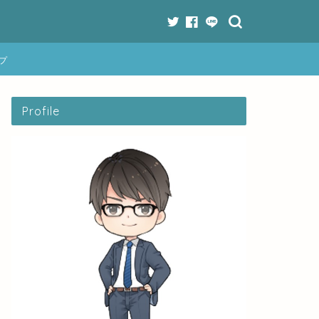
プ
Profile