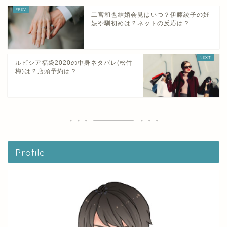
二宮和也結婚会見はいつ？伊藤綾子の妊
娠や馴初めは？ネットの反応は？
ルピシア福袋2020の中身ネタバレ(松竹
梅)は？店頭予約は？
Profile