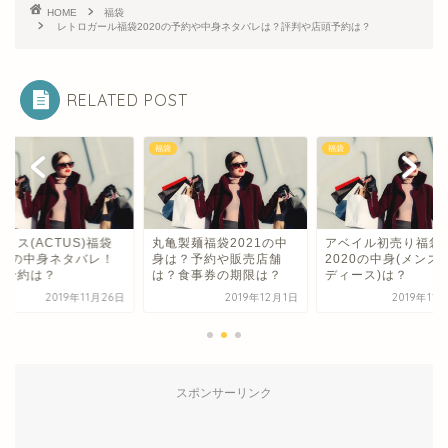
HOME
福袋
レトロガール福袋2020の予約や中身ネタバレは？評判や店頭予約は？
RELATED POST
福袋
福袋
タス(ACTUS)福袋
丸亀製麺福袋2021の中
アベイル初売り福袋
021の中身ネタバレ！
身は？予約や販売店舗
2020の中身(メンズ
頭予約は？
は？食事券の期限は？
ディース)は？
2019年11月26日
2019年12月1日
2019年11
スポンサーリンク