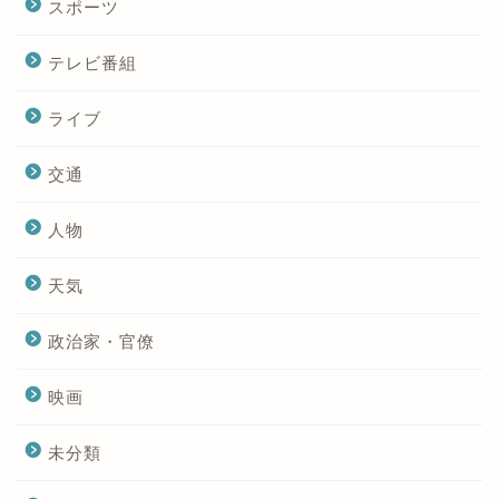
スポーツ
テレビ番組
ライブ
交通
人物
天気
政治家・官僚
映画
未分類