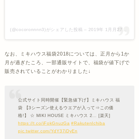
(@cocoronnnn3)がシェアした投稿
–
2019年 1月月27日午前3時22分PST
なお、ミキハウス福袋2018については、正月から1か
月が過ぎたころ、一部通販サイトで、福袋が値下げで
販売されていることがわかりました↓
公式サイト同時開催【緊急値下げ】ミキハウス 福
袋 【3シーズン使えるウエアが入って⇒この価
格!】 ☆ MIKI HOUSE ミキハウス 2… [楽天]
https://t.co/iFokGnuzGa
#RakutenIchiba
pic.twitter.com/YdY37iDyEn