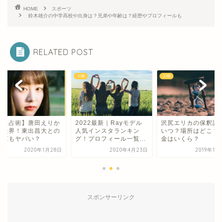
HOME
スポーツ
鈴木雄介の中学高校や出身は？兄弟や年齢は？経歴やプロフィールも
RELATED POST
人物
人物
六星占術】唐田えりか
2022最新｜Rayモデル
沢尻エリカの保釈謝
大殺界！東出昌大との
人気インスタランキン
いつ？場所はどこ？
性運もヤバい？
グ！プロフィール一覧...
金はいくら？
2020年1月28日
2020年4月23日
2019年11
スポンサーリンク