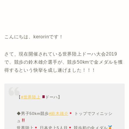
こんにちは、kerorinです！
さて、現在開催されている世界陸上ドーハ大会2019
で、競歩の鈴木雄介選手が、競歩50kmで金メダルを獲
得するという快挙を成し遂げました！！！
【
#世界陸上
ドーハ】
◆男子50km競歩
#鈴木雄介
トップでフィニッシ
ュ
世界陸上
日本史上5人目
競歩初の金メダル