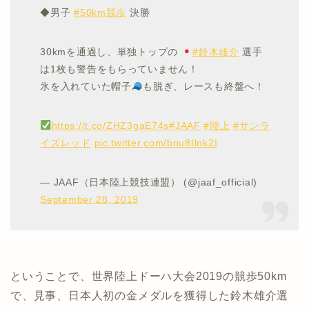
◆男子
#50km競歩
決勝
30kmを通過し、単独トップの
#鈴木雄介
選手
は1枚も警告をもらっていません！
氷を入れていた帽子
も脱ぎ、レースも終盤へ！
https://t.co/ZHZ3gaE74s
#JAAF
#陸上
#サンラ
イズレッド
pic.twitter.com/bnu8Ilnk2I
— JAAF（日本陸上競技連盟） (@jaaf_official)
September 28, 2019
ということで、世界陸上ドーハ大会2019の競歩50km
で、見事、日本人初の金メダルを獲得した鈴木雄介選