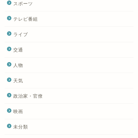
スポーツ
テレビ番組
ライブ
交通
人物
天気
政治家・官僚
映画
未分類