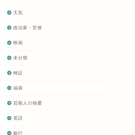
天気
政治家・官僚
映画
未分類
検証
福袋
芸能人の熱愛
英語
銀行