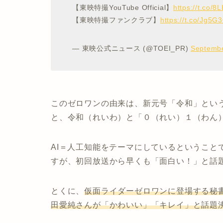
【東映特撮YouTube Official】
https://t.co/
【東映特撮ファンクラブ】
https://t.co/Jg5
— 東映公式ニュース (@TOEI_PR)
Septembe
このゼロワンの由来は、新元号「令和」とい
と、令和（れいわ）と「０（れい）１（わん
AI＝人工知能をテーマにしているということ
すが、初回放送から早くも「面白い！」と話
とくに、
仮面ライダーゼロワンに登場する秘書
田愛純さんが「かわいい」「キレイ」と話題