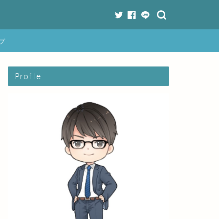
プ
Profile