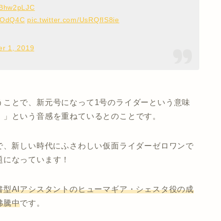
8LBhw2pLJC
G3OdQ4C
pic.twitter.com/UsRQfIS8ie
r 1, 2019
うことで、新元号になって1号のライダーという意味
）」という音感を重ねているとのことです。
で、新しい時代にふさわしい仮面ライダーゼロワンで
題になっています！
型AIアシスタントのヒューマギア・シェスタ役の成
沸騰中
です。