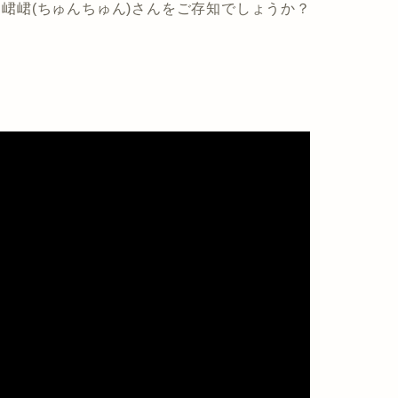
いる峮峮(ちゅんちゅん)さんをご存知でしょうか？