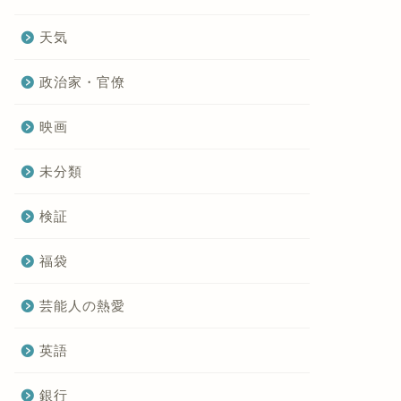
天気
政治家・官僚
映画
未分類
検証
福袋
芸能人の熱愛
英語
銀行