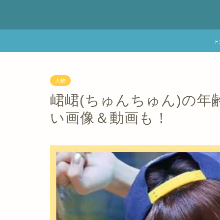
人物
峮峮(ちゅんちゅん)の
い画像＆動画も！