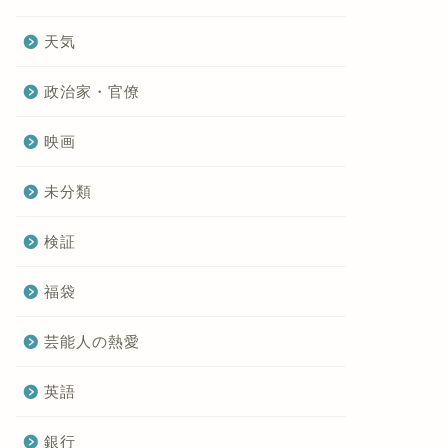
天気
政治家・官僚
映画
未分類
検証
福袋
芸能人の熱愛
英語
銀行