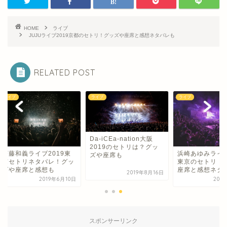
HOME
ライブ
JUJUライブ2019京都のセトリ！グッズや座席と感想ネタバレも
RELATED POST
ブ
ライブ
ライブ
Da-iCEa-nation大阪
2019のセトリは？グッ
浜崎あゆみライブ20
藤和義ライブ2019東
ズや座席も
東京のセトリ！グッ
セトリネタバレ！グッ
座席と感想ネタバレ
や座席と感想も
2019年8月16日
2019年6
2019年6月10日
スポンサーリンク