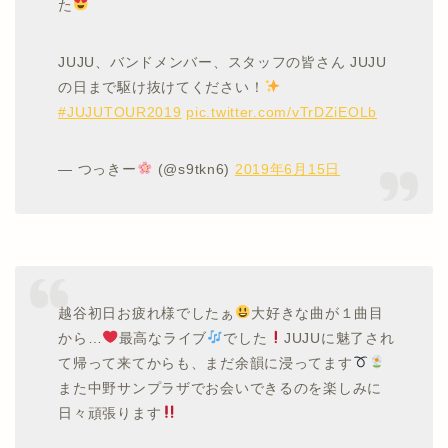
た
JUJU、バンドメンバー、スタッフの皆さん JUJU
の日まで駆け抜けてください！
#JUJUTOUR2019
pic.twitter.com/vTrDZiEOLb
— つっきー
(@s9tkn6)
2019年6月15日
越谷初日お疲れ様でしたぁ
大好きな曲が１曲目
から…
最高なライブ
でした
JUJUに魅了され
て帰って来てからも、まだ余韻に浸ってます
また中野サンプラザでお会いできるのを楽しみに
日々頑張ります