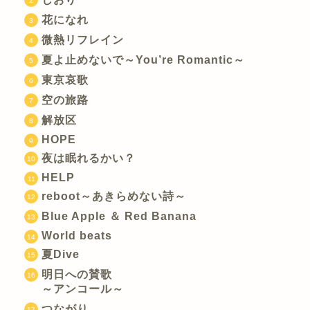
花になれ
微熱リフレイン
夏よ止めないで～You’re Romantic～
東京哀歌
空の旅路
解放区
HOPE
夜は眠れるかい？
HELP
reboot～あきらめない詩～
Blue Apple ＆ Red Banana
World beats
夏Dive
明日への賛歌
～アンコール～
つながり