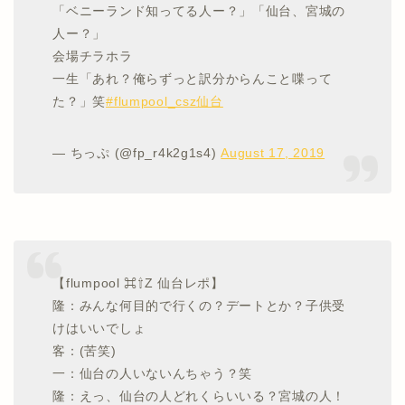
「ベニーランド知ってる人ー？」「仙台、宮城の
人ー？」
会場チラホラ
一生「あれ？俺らずっと訳分からんこと喋って
た？」笑
#flumpool_csz仙台
— ちっぷ (@fp_r4k2g1s4)
August 17, 2019
【flumpool ⌘⇧Z 仙台レポ】
隆：みんな何目的で行くの？デートとか？子供受
けはいいでしょ
客：(苦笑)
一：仙台の人いないんちゃう？笑
隆：えっ、仙台の人どれくらいいる？宮城の人！