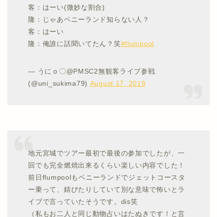
客：はーい(微妙な割合)
隆：じゃあベニーランド知らない人？
客：はーい
隆：俺誰に話聞いてたん？笑
#flumpool
— うにｏ〇@PMSC2無観客ライブ参戦
(@uni_sukima79)
August 17, 2019
地元宮城でツアー最初で最後の参加でしたが、一
回でも完全燃焼出来るくらい楽しい内容でした！
前日flumpoolもベニーランドでジェットコースタ
ー乗って、錆びたりしていて別な意味で怖いとラ
イブで言っていたそうです。dis笑
（私もお二人と同じ動物占いはたぬきです！と言