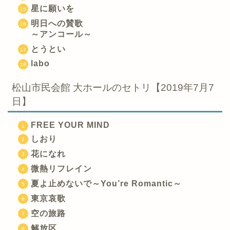
星に願いを
明日への賛歌
～アンコール～
とうとい
labo
松山市民会館 大ホールのセトリ【2019年7月7
日】
FREE YOUR MIND
しおり
花になれ
微熱リフレイン
夏よ止めないで～You’re Romantic～
東京哀歌
空の旅路
解放区