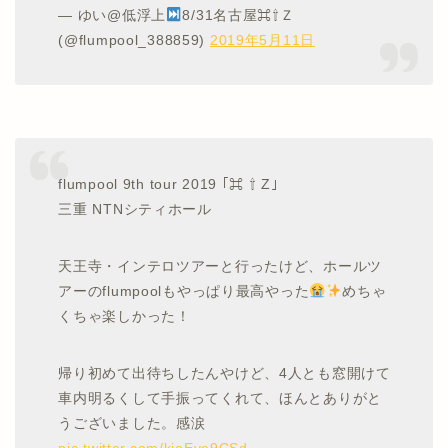
— ゆい@低浮上
8/31名古屋⌘⇧Ｚ
(@flumpool_388859)
2019年5月11日
flumpool 9th tour 2019 ｢⌘ ⇧ Z｣
三重 NTNシティホール
天王寺・インテロツアーと行ったけど、ホールツ
アーのflumpoolもやっぱり最高やった
めちゃ
くちゃ楽しかった！
帰り初めて出待ちしたんやけど、4人とも窓開けて
車内明るくして手振ってくれて、ほんとありがと
うございました。感涙