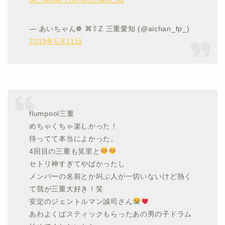
pic.twitter.com/kioEve9CSd
— あいちゃん❁ ⌘⇧Z 三重愛知 (@aichan_fp_)
2019年5月11日
flumpool三重
めちゃくちゃ楽しかった！
待ってて本当によかった。
4回目の三重も笑里と
セトリ神すぎてやばかったし
メンバーの名前とか叫ぶ人が一切いないけど熱く
て我が三重大好き！笑
安定のジェントルマン誠司さん
あわよくばスティックもらったあの男の子ドラム