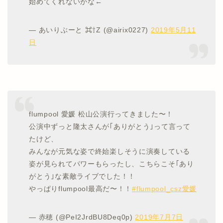
始めてくれないかな←
— あいりぶーと ⌘⇧Z (@airix0227)
2019年5月11
日
flumpool 愛媛 松山公演行ってきました〜！
公演中ずっと隆太さんが｢ありがとう｣って言って
たけど、
みんなが元気な姿で終始楽しそうに演奏している
姿が見られてパワーもらったし、こちらこそ｢あり
がとう｣な素敵ライブでした！！
やっぱりflumpool最高だ〜！！
#flumpool_csz愛媛
— 赤穂 (@PeI2JrdBU8Deq0p)
2019年7月7日