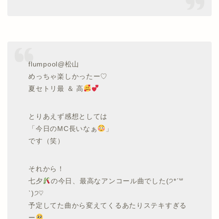
flumpool@松山
めっちゃ楽しかったー♡
夏セトリ最 ＆ 高
とりあえず感想としては
「今日のMC長いなぁ
」
です（笑）
それから！
七夕
の今日、最高なアンコール曲でした(੭*ˊ꒳​
ˋ)੭♡
予定してた曲から変えてくるあたりステキすぎる
ー