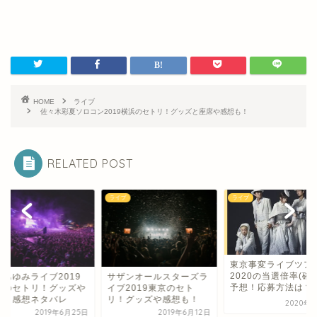
HOME
ライブ
佐々木彩夏ソロコン2019横浜のセトリ！グッズと座席や感想も！
RELATED POST
ブ
ライブ
ライブ
東京事変ライブツア
2020の当選倍率(確
崎あゆみライブ2019
サザンオールスターズラ
予想！応募方法は？
京のセトリ！グッズや
イブ2019東京のセト
席と感想ネタバレ
リ！グッズや感想も！
2020年
2019年6月25日
2019年6月12日