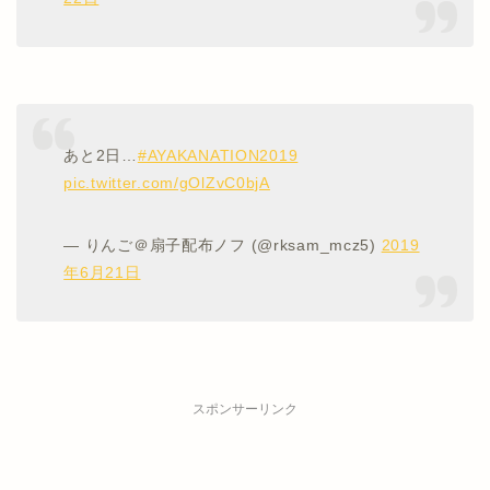
あと2日…
#AYAKANATION2019
pic.twitter.com/gOlZvC0bjA
— りんご＠扇子配布ノフ (@rksam_mcz5)
2019
年6月21日
スポンサーリンク