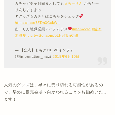
ガチャガチャ何回まわしても
#あーりん
があたー
りんしますよっ！
▼グッズ＆ガチャはこちらをチェック
https://t.co/7ZDn3CxkWn
あーりん地獄必須アイテムデス
#momoclo
#佐々
木彩夏
pic.twitter.com/oLHvTBnCh8
— 【公式】ももクロLIVEインフォ
(@information_mcz)
2019年6月10日
人気のグッズは、早々に売り切れる可能性があるの
で、早めに販売会場へ向かわれることをお勧めいたし
ます！