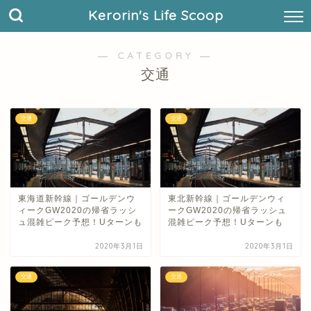
Kerorin's Life Scoop
― CATEGORY ―
交通
交通
交通
東海道新幹線｜ゴールデンウ
東北新幹線｜ゴールデンウィ
ィークGW2020の帰省ラッシ
ークGW2020の帰省ラッシュ
ュ混雑ピーク予想！Uターンも
混雑ピーク予想！Uターンも
2020年3月1日
2020年3月1日
交通
交通