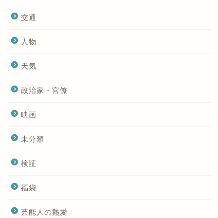
交通
人物
天気
政治家・官僚
映画
未分類
検証
福袋
芸能人の熱愛