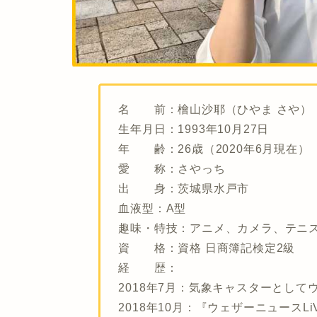
名 前：
檜山沙耶（ひやま さや）
生年月日
：1993年10月27日
年 齢
：26歳（2020年6月現在）
愛 称
：さやっち
出 身
：茨城県水戸市
血液型
：A型
趣味・特技
：アニメ、カメラ、テニ
資 格
：資格 日商簿記検定2級
経 歴：
2018年7月：気象キャスターとし
2018年10月：『ウェザーニュースL