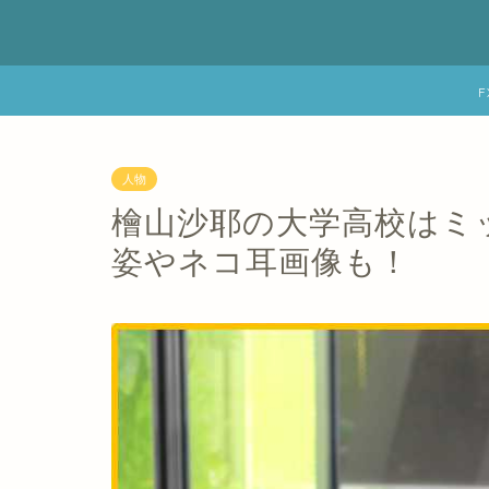
人物
檜山沙耶の大学高校はミ
姿やネコ耳画像も！