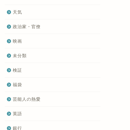
天気
政治家・官僚
映画
未分類
検証
福袋
芸能人の熱愛
英語
銀行