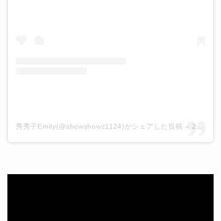
秀秀子Emily(@showshowz1124)がシェアした投稿
–
2019年 6月月19日午前8時50分PDT