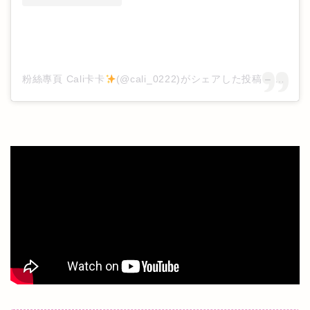
粉絲專頁 Cali卡卡
(@cali_0222)がシェアした投稿
–
2019