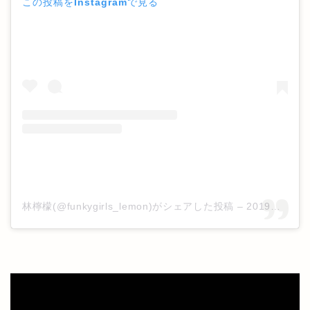
この投稿をInstagramで見る
林檸檬(@funkygirls_lemon)がシェアした投稿
–
2019年 7月月11日午前8時20分PDT