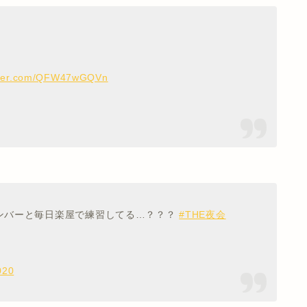
itter.com/QFW47wGQVn
ンバーと毎日楽屋で練習してる…？？？
#THE夜会
020