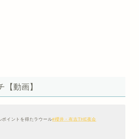
チ【動画】
ルポイントを得たラウール
#櫻井・有吉THE夜会