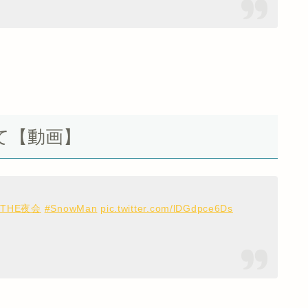
て【動画】
THE夜会
#SnowMan
pic.twitter.com/lDGdpce6Ds