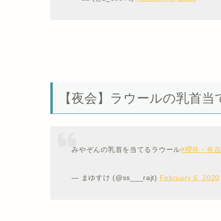
【夜会】ラウールの乳首当
みやぞんの乳首を当てるラウール
#櫻井・有吉
— まゆすけ (@ss___rajt)
February 6, 2020