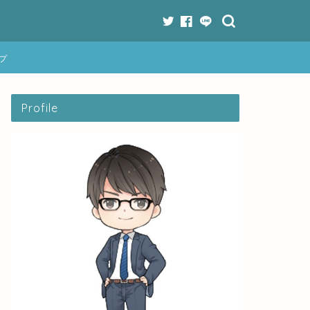
プ
Profile