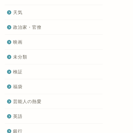
天気
政治家・官僚
映画
未分類
検証
福袋
芸能人の熱愛
英語
銀行