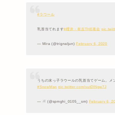
#ラウール
乳首当てれます
#櫻井・有吉THE夜会
pic.tw
— Mira (@trignaljun)
February 6, 2020
うちの末っ子ラウールの乳首当てゲーム。メ
#SnowMan
pic.twitter.com/vutDlNgw7J
— ☃︎ (@spmghi_0105__sm)
February 6, 2