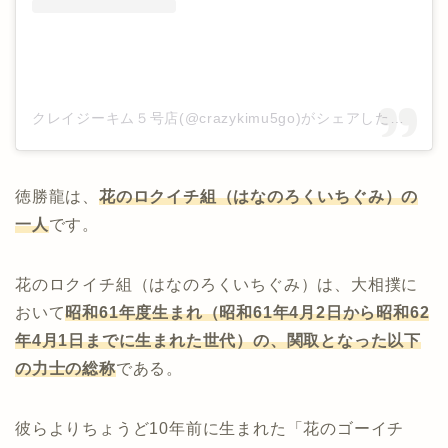
クレイジーキム５号店(@crazykimu5go)がシェアした投稿
–
2
徳勝龍は、
花のロクイチ組（はなのろくいちぐみ）の
一人
です。
花のロクイチ組（はなのろくいちぐみ）は、大相撲に
おいて
昭和61年度生まれ（昭和61年4月2日から昭和62
年4月1日までに生まれた世代）の、関取となった以下
の力士の総称
である。
彼らよりちょうど10年前に生まれた「花のゴーイチ