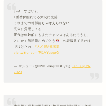
いやーすごいわ…
1番番付離れてる大関に完勝
これまでの徳勝龍じゃ考えられない
完全に覚醒してる
正代は年齢的にもまだチャンスはあるだろうし、
とにかく徳勝龍おめでとう
この表情見てるだけ
で泣けたわ…
#大相撲
#徳勝龍
pic.twitter.com/Pj1VYysqaG
— マシュー (@NNhSHnq3N3Dy1lj)
January 26,
2020
大相撲初場所は西前頭17枚目の徳勝龍関が20年振