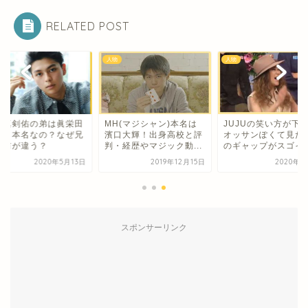
RELATED POST
人物
人物
田真剣佑の弟は眞栄田
MH(マジシャン)本名は
JUJUの笑い方が下
敦！本名なの？なぜ兄
濱口大輝！出身高校と評
オッサンぽくて見た
名前が違う？
判・経歴やマジック動...
のギャップがスゴイ
2020年5月13日
2019年12月15日
2020年3
スポンサーリンク