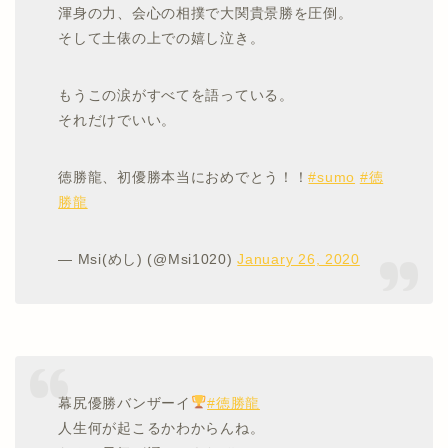
渾身の力、会心の相撲で大関貴景勝を圧倒。
そして土俵の上での嬉し泣き。
もうこの涙がすべてを語っている。
それだけでいい。
徳勝龍、初優勝本当におめでとう！！
#sumo
#徳
勝龍
— Msi(めし) (@Msi1020)
January 26, 2020
幕尻優勝バンザーイ
#徳勝龍
人生何が起こるかわからんね。