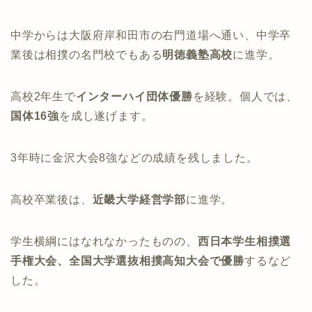
中学からは大阪府岸和田市の右門道場へ通い、中学卒
業後は相撲の名門校でもある
明徳義塾高校
に進学。
高校2年生で
インターハイ団体優勝
を経験。個人では、
国体16強
を成し遂げます。
3年時に金沢大会8強などの成績を残しました。
高校卒業後は、
近畿大学経営学部
に進学。
学生横綱にはなれなかったものの、
西日本学生相撲選
手権大会、全国大学選抜相撲高知大会で優勝
するなど
した。