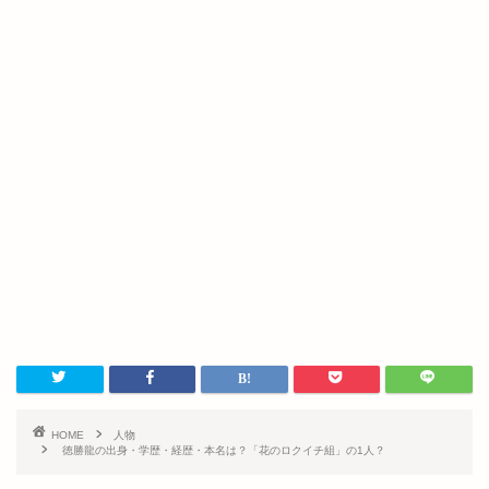
HOME
人物
徳勝龍の出身・学歴・経歴・本名は？「花のロクイチ組」の1人？