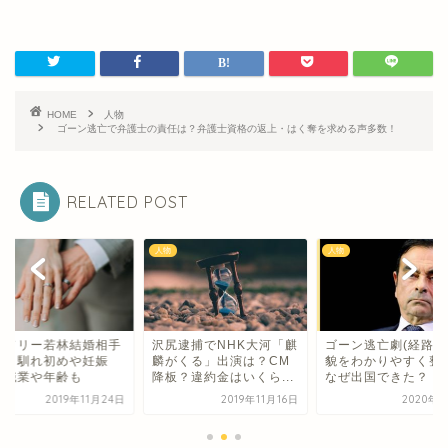
HOME
人物
ゴーン逃亡で弁護士の責任は？弁護士資格の返上・はく奪を求める声多数！
RELATED POST
人物
人物
ードリー若林結婚相手
沢尻逮捕でNHK大河「麒
ゴーン逃亡劇(経路)
誰？馴れ初めや妊娠
麟がくる」出演は？CM
貌をわかりやすく整
？職業や年齢も
降板？違約金はいくら...
なぜ出国できた？
2019年11月24日
2019年11月16日
2020年1