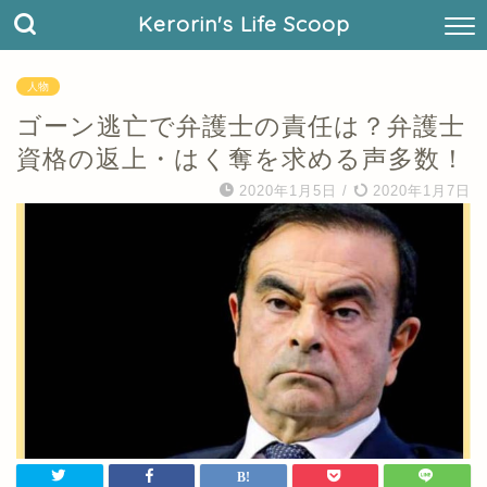
Kerorin's Life Scoop
人物
ゴーン逃亡で弁護士の責任は？弁護士
資格の返上・はく奪を求める声多数！
2020年1月5日
/
2020年1月7日