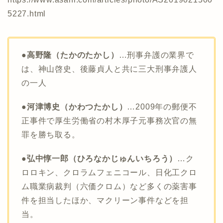
5227.html
●
高野隆（たかのたかし）
…刑事弁護の業界で
は、神山啓史、後藤貞人と共に三大刑事弁護人
の一人
●
河津博史（
かわつたかし
）
…2009年の郵便不
正事件で厚生労働省の村木厚子元事務次官の無
罪を勝ち取る。
●
弘中惇一郎（ひろなかじゅんいちろう）
…ク
ロロキン、クロラムフェニコール、日化工クロ
ム職業病裁判（六価クロム）など多くの薬害事
件を担当したほか、マクリーン事件などを担
当。