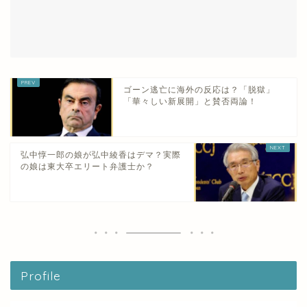
ゴーン逃亡に海外の反応は？「脱獄」
「華々しい新展開」と賛否両論！
弘中惇一郎の娘が弘中綾香はデマ？実際
の娘は東大卒エリート弁護士か？
Profile