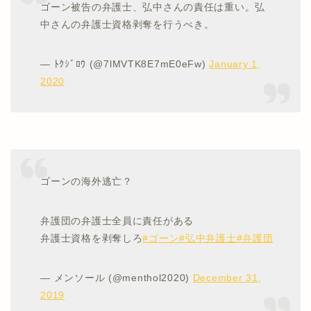
ゴーン被告の弁護士、弘中さんの責任は重い。弘
中さんの弁護士資格剥奪を行うべき。
— ﾄｸｼﾞﾛｳ (@7lMVTK8E7mE0eFw)
January 1,
2020
ゴーンの海外逃亡？
弁護団の弁護士全員に責任がある
弁護士資格を剥奪しろ
#ゴーン
#弘中弁護士
#弁護団
— メンソール (@menthol2020)
December 31,
2019