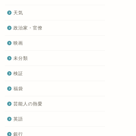
天気
政治家・官僚
映画
未分類
検証
福袋
芸能人の熱愛
英語
銀行