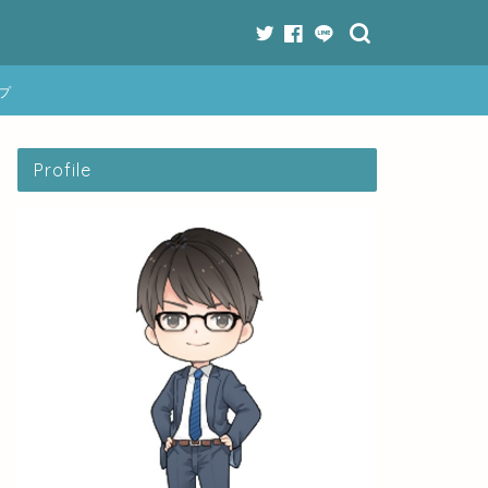
プ
Profile