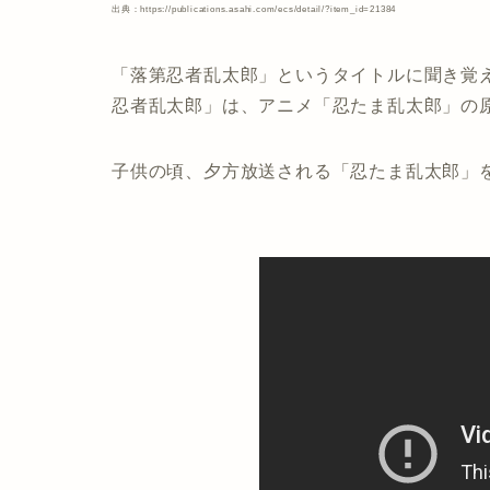
出典：https://publications.asahi.com/ecs/detail/?item_id=21384
「落第忍者乱太郎」というタイトルに聞き覚
忍者乱太郎」は、アニメ「忍たま乱太郎」の
子供の頃、夕方放送される「忍たま乱太郎」