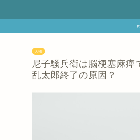
人物
尼子騒兵衛は脳梗塞麻痺
乱太郎終了の原因？