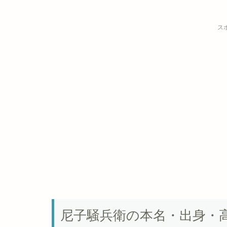
ス
尼子騒兵衛の本名・出身・