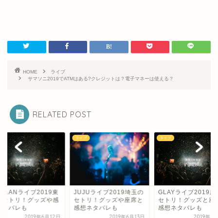
HOME
ライブ
サマソニ2019でATMはある?クレジットは？電子マネーは使える？
RELATED POST
ブ
ライブ
ライブ
BOLANライブ2019東
JUJUライブ2019埼玉の
GLAYライブ2019
のセトリ！グッズや感
セトリ！グッズや座席と
セトリ！グッズと座
ネタバレも
感想ネタバレも
感想ネタバレも
2019年6月12日
2019年6月13日
2019年6