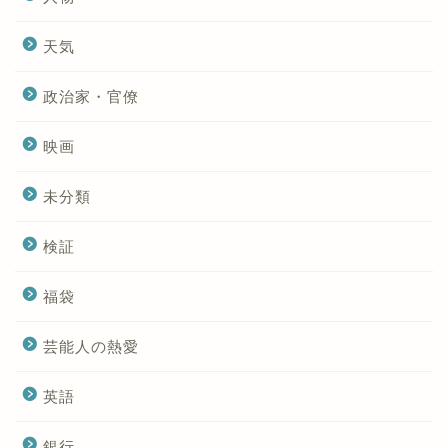
天気
政治家・官僚
映画
未分類
検証
福袋
芸能人の熱愛
英語
銀行