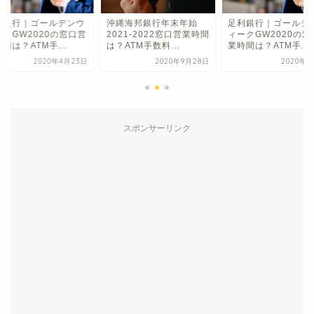
形銀行｜ゴールデンウ
沖縄海邦銀行年末年始
足利銀行｜ゴールデ
ークGW2020の窓口営
2021-2022窓口営業時間
ィークGW2020の窓
間は？ATM手...
は？ATM手数料...
業時間は？ATM手...
2020年4月23日
2020年9月28日
2020年3
スポンサーリンク