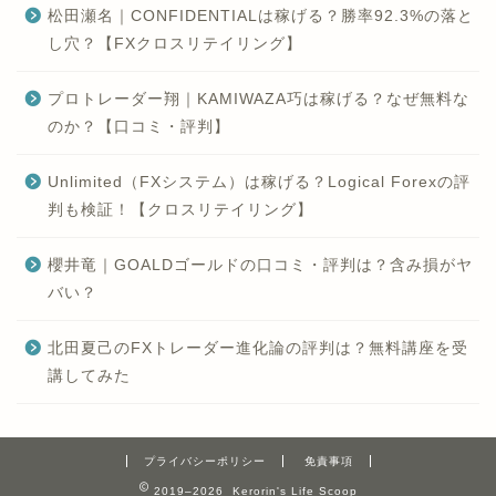
松田瀬名｜CONFIDENTIALは稼げる？勝率92.3%の落と
し穴？【FXクロスリテイリング】
プロトレーダー翔｜KAMIWAZA巧は稼げる？なぜ無料な
のか？【口コミ・評判】
Unlimited（FXシステム）は稼げる？Logical Forexの評
判も検証！【クロスリテイリング】
櫻井竜｜GOALDゴールドの口コミ・評判は？含み損がヤ
バい？
北田夏己のFXトレーダー進化論の評判は？無料講座を受
講してみた
プライバシーポリシー
免責事項
2019–2026 Kerorin's Life Scoop