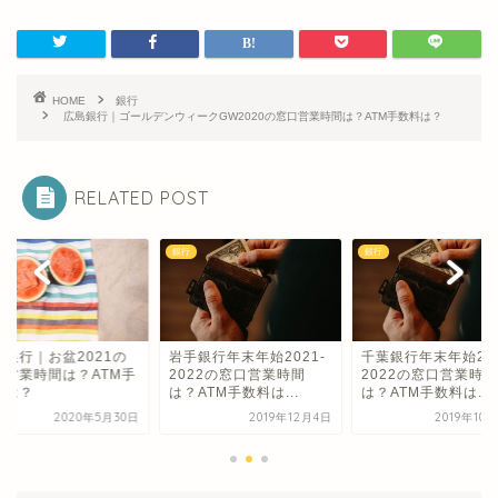
HOME
銀行
広島銀行｜ゴールデンウィークGW2020の窓口営業時間は？ATM手数料は？
RELATED POST
銀行
銀行
陸銀行｜お盆2021の
岩手銀行年末年始2021-
千葉銀行年末年始202
口営業時間は？ATM手
2022の窓口営業時間
2022の窓口営業時間
料は？
は？ATM手数料は...
は？ATM手数料は...
2020年5月30日
2019年12月4日
2019年10