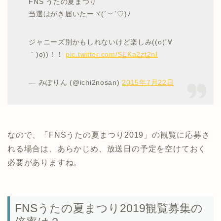
FNS うたの夏まつり
当選はがき届いたーヾ(´︶`♡)ﾉ
ジャニーズ別かもしれないけど楽しみ((o(´∀
｀)o))！！
pic.twitter.com/SEKa2zt2nI
— みぽりん (@ichi2nosan)
2015年7月22日
なので、「FNSうたの夏まつり2019」の観覧に応募さ
れる場合は、あらかじめ、放送日の予定を空けておく
必要がありますね。
FNSうたの夏まつり2019観覧募集の