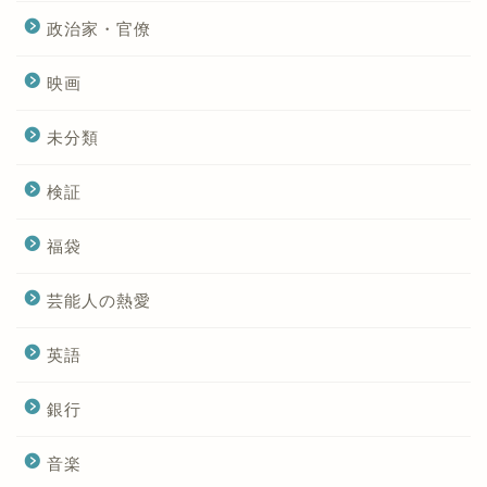
政治家・官僚
映画
未分類
検証
福袋
芸能人の熱愛
英語
銀行
音楽