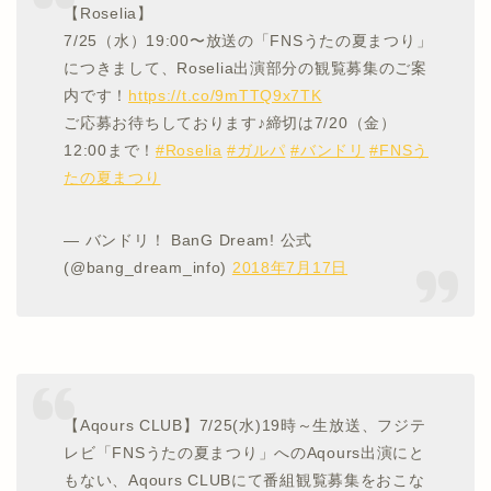
【Roselia】
7/25（水）19:00〜放送の「FNSうたの夏まつり」
につきまして、Roselia出演部分の観覧募集のご案
内です！
https://t.co/9mTTQ9x7TK
ご応募お待ちしております♪締切は7/20（金）
12:00まで！
#Roselia
#ガルパ
#バンドリ
#FNSう
たの夏まつり
— バンドリ！ BanG Dream! 公式
(@bang_dream_info)
2018年7月17日
【Aqours CLUB】7/25(水)19時～生放送、フジテ
レビ「FNSうたの夏まつり」へのAqours出演にと
もない、Aqours CLUBにて番組観覧募集をおこな