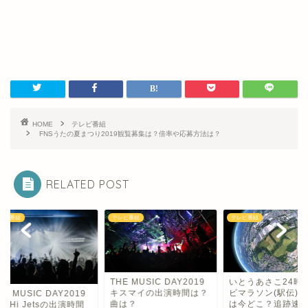
HOME
テレビ番組
FNSうたの夏まつり2019観覧募集は？倍率や応募方法は？
RELATED POST
ビ番組
テレビ番組
テレビ番組
いとうあさこ24時間
THE MUSIC DAY2019
ビマラソン(駅伝)現
キスマイの出演時間は？
E MUSIC DAY2019
は今どこ？追跡速報..
曲は？
iHi Jetsの出演時間