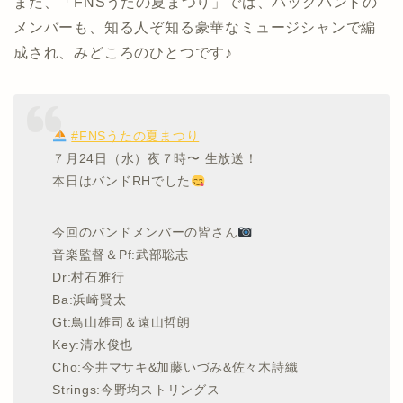
また、「FNSうたの夏まつり」では、バックバンドの
メンバーも、知る人ぞ知る豪華なミュージシャンで編
成され、みどころのひとつです♪
#FNSうたの夏まつり
７月24日（水）夜７時〜 生放送！
本日はバンドRHでした
今回のバンドメンバーの皆さん
音楽監督＆Pf:武部聡志
Dr:村石雅行
Ba:浜崎賢太
Gt:鳥山雄司＆遠山哲朗
Key:清水俊也
Cho:今井マサキ&加藤いづみ&佐々木詩織
Strings:今野均ストリングス