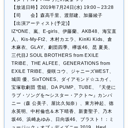
【放送日時】2019年7月24日(水) 19:00～23:28
【司 会】森高千里、渡部建、加藤綾子
【出演アーティスト(予定)】
IZ*ONE、嵐、E-girls、伊藤蘭、AKB48、海宝直
人、Kis-My-Ft2、木村カエラ、KinKi Kids、倉
木麻衣、GLAY、劇団四季、欅坂46、昆 夏美、
三代目J SOUL BROTHERS from EXILE
TRIBE、THE ALFEE、GENERATIONS from
EXILE TRIBE、柴咲コウ、ジャニーズWEST、
城田 優、SixTONES、ダイアモンド☆ユカイ、
宝塚歌劇団 雪組、DA PUMP、TUBE、『天使に
ラブ・ソングを〜シスター・アクト〜』カンパ
ニー（森 公美子、屋比久知奈）、東方神起、德
永英明、中村倫也＆木下晴香、新妻聖子、乃木
坂46、浜崎あゆみ、日向坂46、ブラスト！：ミ
ュージック・オブ・ディズニー 2019、Hey!