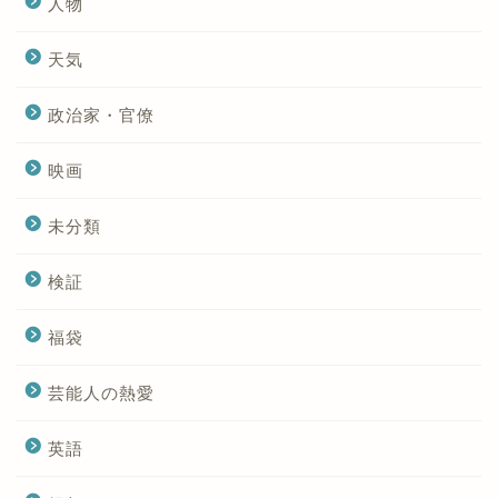
人物
天気
政治家・官僚
映画
未分類
検証
福袋
芸能人の熱愛
英語