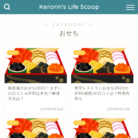
Kerorin's Life Scoop
― CATEGORY ―
おせち
おせち
おせち
板前魂のおせち2022！まずい
青空レストランおせち2022の
の口コミ＆評判は本当？解凍
評判(感想)や口コミは？料理内
方法は？
容も
2019年9月26日
2019年9月24日
おせち
おせち